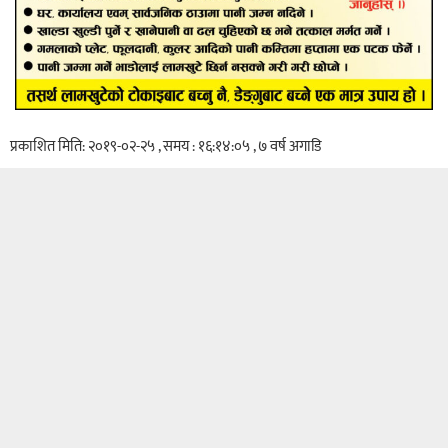
प्रकाशित मिति: २०१९-०२-२५ , समय : १६:१४:०५ , ७ वर्ष अगाडि