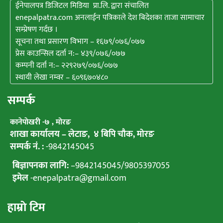
ईनेपालपत्र डिजिटल मिडिया प्रा.लि. द्वारा संचालित
enepalpatra.com अनलाईन पत्रिकाले देश बिदेशका ताजा सामाचार
सम्प्रेषण गर्दछ ।
सूचना तथा प्रसारण विभाग – १६७९/०७६/०७७
प्रेस काउन्सिल दर्ता न:– ४३९/०७६/०७७
कम्पनी दर्ता न:– २२९२७९/०७६/०७७
स्थायी लेखा नम्वर – ६०९६७०४८०
सम्पर्क
कानेपाेखरी -७ , मोरङ
शाखा कार्यालय – लेटाङ, ४ बिपि चाैक, माेरङ
सम्पर्क नं. :
-9842145045
बिज्ञापनका लागि:
–
9842145045
/
9805397055
इमेल
-enepalpatra@gmail.com
हाम्राे टिम