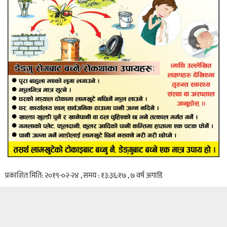
प्रकाशित मिति: २०१९-०२-२४ , समय : १३:३६:१७ , ७ वर्ष अगाडि