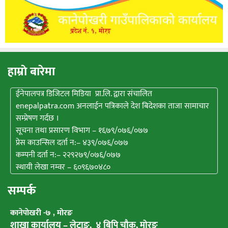
हाम्राे बारेमा
ईनेपालपत्र डिजिटल मिडिया प्रा.लि. द्वारा संचालित
enepalpatra.com अनलाईन पत्रिकाले देश बिदेशका ताजा सामाचार
सम्प्रेषण गर्दछ ।
सूचना तथा प्रसारण विभाग – १६७९/०७६/०७७
प्रेस काउन्सिल दर्ता न:– ४३९/०७६/०७७
कम्पनी दर्ता न:– २२९२७९/०७६/०७७
स्थायी लेखा नम्वर – ६०९६७०४८०
सम्पर्क
कानेपाेखरी -७ , मोरङ
शाखा कार्यालय – लेटाङ, ४ बिपि चाैक, माेरङ