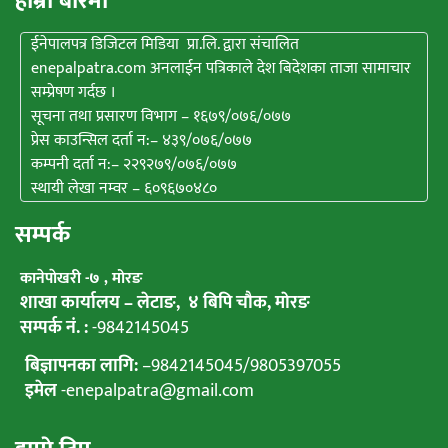
हाम्राे बारेमा
ईनेपालपत्र डिजिटल मिडिया प्रा.लि. द्वारा संचालित
enepalpatra.com अनलाईन पत्रिकाले देश बिदेशका ताजा सामाचार
सम्प्रेषण गर्दछ ।
सूचना तथा प्रसारण विभाग – १६७९/०७६/०७७
प्रेस काउन्सिल दर्ता न:– ४३९/०७६/०७७
कम्पनी दर्ता न:– २२९२७९/०७६/०७७
स्थायी लेखा नम्वर – ६०९६७०४८०
सम्पर्क
कानेपाेखरी -७ , मोरङ
शाखा कार्यालय – लेटाङ, ४ बिपि चाैक, माेरङ
सम्पर्क नं. :
-9842145045
बिज्ञापनका लागि:
–
9842145045
/
9805397055
इमेल
-enepalpatra@gmail.com