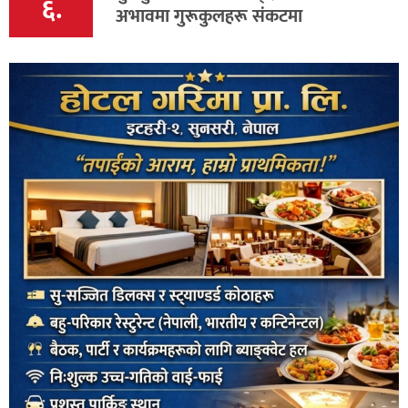
६.
अभावमा गुरूकुलहरू संकटमा