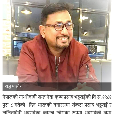
राजु मास्के
नेपालको गान्धीवादी सन्त नेता कृष्णप्रसाद भट्टराईको वि सं. १९८१
पुस ८ गतेको दिन भारतको बनारसमा संकटा प्रसाद भट्टराई र
ललितादेवी भट्टराईका कान्छा छोराका रूपमा भट्टराईको जन्म