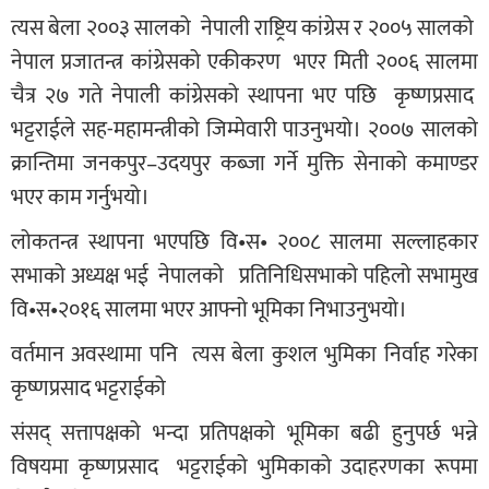
त्यस बेला २००३ सालको नेपाली राष्ट्रिय कांग्रेस र २००५ सालको
नेपाल प्रजातन्त्र कांग्रेसको एकीकरण भएर मिती २००६ सालमा
चैत्र २७ गते नेपाली कांग्रेसको स्थापना भए पछि कृष्णप्रसाद
भट्टराईले सह-महामन्त्रीको जिम्मेवारी पाउनुभयो। २००७ सालको
क्रान्तिमा जनकपुर–उदयपुर कब्जा गर्ने मुक्ति सेनाको कमाण्डर
भएर काम गर्नुभयो।
लोकतन्त्र स्थापना भएपछि वि•स• २००८ सालमा सल्लाहकार
सभाको अध्यक्ष भई नेपालको प्रतिनिधिसभाको पहिलो सभामुख
वि•स•२०१६ सालमा भएर आफ्नो भूमिका निभाउनुभयो।
वर्तमान अवस्थामा पनि त्यस बेला कुशल भुमिका निर्वाह गरेका
कृष्णप्रसाद भट्टराईको
संसद् सत्तापक्षको भन्दा प्रतिपक्षको भूमिका बढी हुनुपर्छ भन्ने
विषयमा कृष्णप्रसाद भट्टराईको भुमिकाको उदाहरणका रूपमा