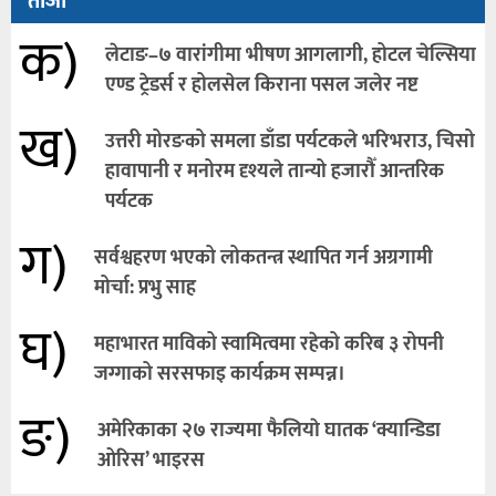
ताजा
क)
लेटाङ–७ वारांगीमा भीषण आगलागी, होटल चेल्सिया
एण्ड ट्रेडर्स र होलसेल किराना पसल जलेर नष्ट
ख)
उत्तरी मोरङको समला डाँडा पर्यटकले भरिभराउ, चिसो
हावापानी र मनोरम दृश्यले तान्यो हजारौँ आन्तरिक
पर्यटक
ग)
सर्वश्वहरण भएको लोकतन्त्र स्थापित गर्न अग्रगामी
मोर्चा: प्रभु साह
घ)
महाभारत माविको स्वामित्वमा रहेको करिब ३ रोपनी
जग्गाको सरसफाइ कार्यक्रम सम्पन्न।
ङ)
अमेरिकाका २७ राज्यमा फैलियाे घातक ‘क्यान्डिडा
ओरिस’ भाइरस