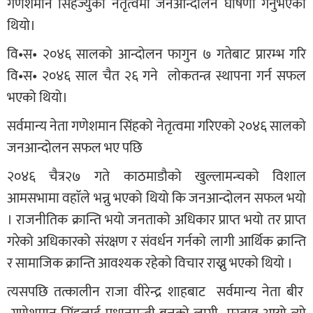
गणेशमान सिहज्युको नेतृत्वमा जनआन्दोलन घोषणा गर्नुभएको
थियो।
वि•स• २०४६ सालको आन्दोलन फागुन ७ गतेबाट प्रारम्भ गरि
वि•स• २०४६ साल चैत २६ गने लोकतन्त्र स्थापना गर्न सफल
भएको थियो।
सर्वमान्य नेता गणेशमान सिंहको नेतृत्वमा गरिएको २०४६ सालको
जनआन्दोलन सफल भए पछि
२०४६ चैत्र२७ गते काठमाडौको खुल्लामन्चको विशाल
आमसभामा वहाॅले भन्नु भएको थियो कि जनआन्दोलन सफल भयो
। राजनीतिक क्रान्ति भयो जनताको अधिकार प्राप्त भयो तर प्राप्त
गरेको अधिकारको संरक्षण र संवर्धन गर्नको लागी आर्थिक क्रान्ति
र सामाजिक क्रान्ति आवश्यक रहेको विचार राख्नु भएको थियो ।
त्यसपछि तत्कालीन राजा वीरेन्द्र शाहबाट सर्वमान्य नेता बीर