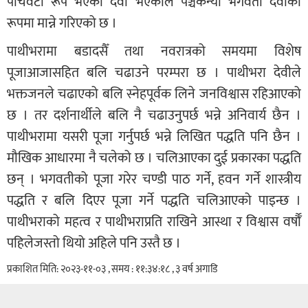
पाँचवटा रूप भएकी देवी भएकाले पञ्चकन्या भगवती देवीको
रूपमा मान्ने गरिएको छ ।
पाथीभरामा बडादसैँ तथा नवरात्रको समयमा विशेष
पूजाआजासहित बलि चढाउने परम्परा छ । पाथीभरा देवीले
भक्तजनले चढाएको बलि स्नेहपूर्वक लिने जनविश्वास रहिआएको
छ । तर दर्शनार्थीले बलि नै चढाउनुपर्छ भन्ने अनिवार्य छैन ।
पाथीभरामा यसरी पूजा गर्नुपर्छ भन्ने लिखित पद्धति पनि छैन ।
मौखिक आधारमा नै चलेको छ । चलिआएका दुई प्रकारका पद्धति
छन् । भगवतीको पूजा गरेर चण्डी पाठ गर्ने, हवन गर्ने शास्त्रीय
पद्धति र बलि दिएर पूजा गर्ने पद्धति चलिआएको पाइन्छ ।
पाथीभराको महत्व र पाथीभराप्रति राखिने आस्था र विश्वास वर्षौँ
पहिलेजस्तो थियो अहिले पनि उस्तै छ ।
प्रकाशित मिति: २०२३-११-०३ , समय : ११:३४:१८ , ३ वर्ष अगाडि