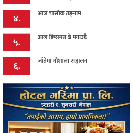
आज चासोक तङ्नाम
४.
आज क्रिसमस डे मनाउदै
५.
जाँतेमा गौशाला सञ्चालन
६.