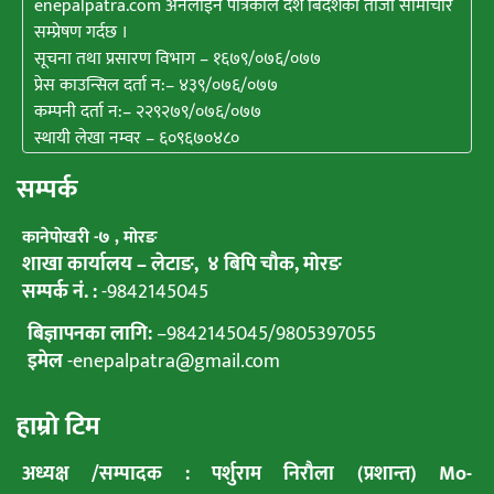
enepalpatra.com अनलाईन पत्रिकाले देश बिदेशका ताजा सामाचार
सम्प्रेषण गर्दछ ।
सूचना तथा प्रसारण विभाग – १६७९/०७६/०७७
प्रेस काउन्सिल दर्ता न:– ४३९/०७६/०७७
कम्पनी दर्ता न:– २२९२७९/०७६/०७७
स्थायी लेखा नम्वर – ६०९६७०४८०
सम्पर्क
कानेपाेखरी -७ , मोरङ
शाखा कार्यालय – लेटाङ, ४ बिपि चाैक, माेरङ
सम्पर्क नं. :
-9842145045
बिज्ञापनका लागि:
–
9842145045
/
9805397055
इमेल
-enepalpatra@gmail.com
हाम्राे टिम
अध्यक्ष /सम्पादक : पर्शुराम निराैला (प्रशान्त) Mo-