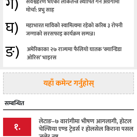
ग)
सर्वश्वहरण भएको लोकतन्त्र स्थापित गर्न अग्रगामी
मोर्चा: प्रभु साह
घ)
महाभारत माविको स्वामित्वमा रहेको करिब ३ रोपनी
जग्गाको सरसफाइ कार्यक्रम सम्पन्न।
ङ)
अमेरिकाका २७ राज्यमा फैलियाे घातक ‘क्यान्डिडा
ओरिस’ भाइरस
यहाँ कमेन्ट गर्नुहोस्
सम्बन्धित
लेटाङ–७ वारांगीमा भीषण आगलागी, होटल
१.
चेल्सिया एण्ड ट्रेडर्स र होलसेल किराना पसल
जलेर नष्ट