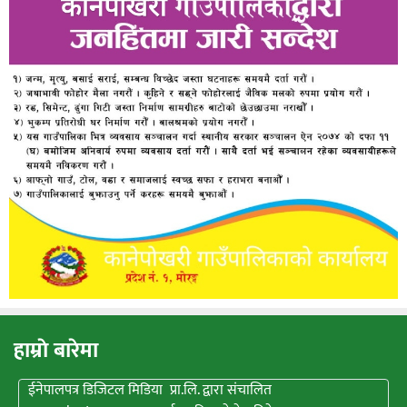
हाम्राे बारेमा
ईनेपालपत्र डिजिटल मिडिया प्रा.लि. द्वारा संचालित