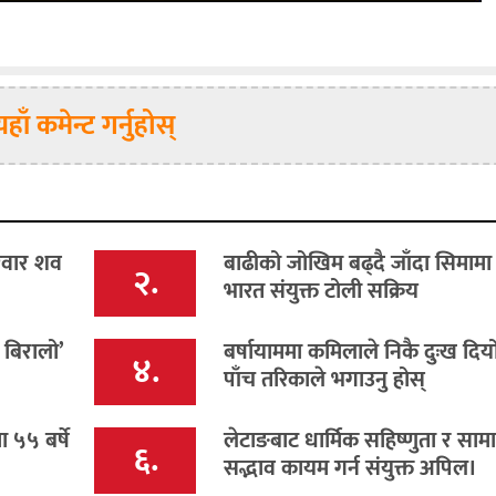
यहाँ कमेन्ट गर्नुहोस्
िवार शव
बाढीको जोखिम बढ्दै जाँदा सिमामा
२.
भारत संयुक्त टोली सक्रिय
 बिरालो’
बर्षायाममा कमिलाले निकै दुःख दिय
४.
पाँच तरिकाले भगाउनु होस्
५५ बर्षे
लेटाङबाट धार्मिक सहिष्णुता र सा
६.
सद्भाव कायम गर्न संयुक्त अपिल।