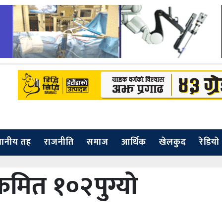
थानीय तह
राजनीति
समाज
आर्थिक
खेलकुद
रेडियाे
्रमित १०२पुग्यो