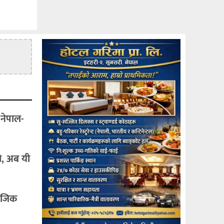
 नेपाल-
ो, अब यी
माजिक