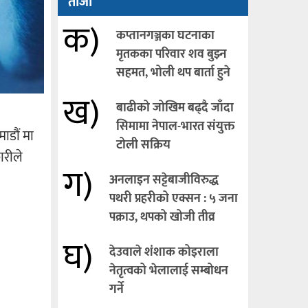
ताजा
क)
कप्तानगञ्जका घटनाका
मृतकका परिवार शव बुझ्न
सहमत, भोली थप बार्ता हुने
ख)
बाढीको जोखिम बढ्दै जाँदा
सिमामा नेपाल-भारत संयुक्त
माडौं मा
टोली सक्रिय
ारीले
ग)
अनलाइन सट्टेबाजीविरुद्ध
पथरी प्रहरीको एक्सन : ५ जना
पक्राउ, थपको खोजी तीव्र
घ)
देउवाले शंशाक कोइराला
नेतृत्वको भेलालाई सम्बोधन
गर्ने