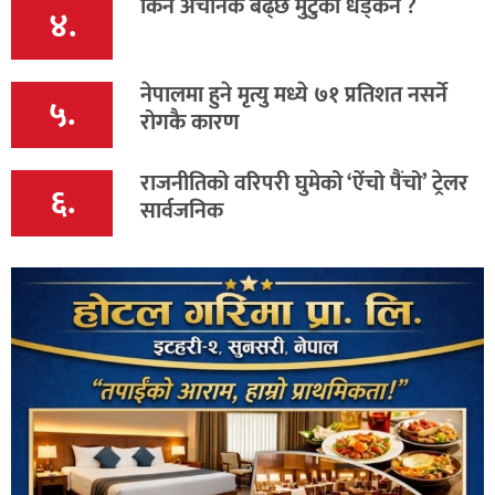
किन अचानक बढ्छ मुटुको धड्कन ?
४.
नेपालमा हुने मृत्यु मध्ये ७१ प्रतिशत नसर्ने
५.
रोगकै कारण
राजनीतिको वरिपरी घुमेको ‘ऐंचो पैंचो’ ट्रेलर
६.
सार्वजनिक