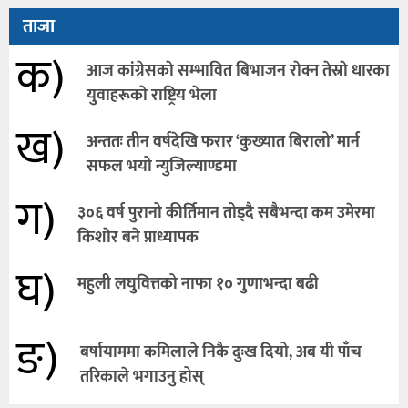
ताजा
क)
आज कांग्रेसकाे सम्भावित बिभाजन राेक्न तेस्राे धारका
युवाहरूकाे राष्ट्रिय भेला
ख)
अन्ततः तीन वर्षदेखि फरार ‘कुख्यात बिरालो’ मार्न
सफल भयो न्युजिल्याण्डमा
ग)
३०६ वर्ष पुरानो कीर्तिमान तोड्दै सबैभन्दा कम उमेरमा
किशाेर बने प्राध्यापक
घ)
महुली लघुवित्तको नाफा १० गुणाभन्दा बढी
ङ)
बर्षायाममा कमिलाले निकै दुःख दियो, अब यी पाँच
तरिकाले भगाउनु होस्