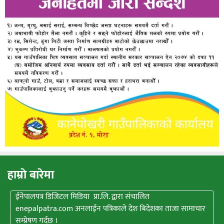
हाम्राे बारेमा
ईनेपालपत्र डिजिटल मिडिया प्रा.लि. द्वारा संचालित
enepalpatra.com अनलाईन पत्रिकाले देश बिदेशका ताजा सामाचार
सम्प्रेषण गर्दछ ।