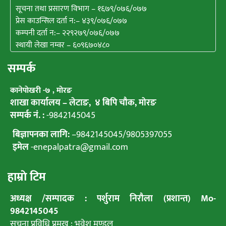
सूचना तथा प्रसारण विभाग – १६७९/०७६/०७७
प्रेस काउन्सिल दर्ता न:– ४३९/०७६/०७७
कम्पनी दर्ता न:– २२९२७९/०७६/०७७
स्थायी लेखा नम्वर – ६०९६७०४८०
सम्पर्क
कानेपाेखरी -७ , मोरङ
शाखा कार्यालय – लेटाङ, ४ बिपि चाैक, माेरङ
सम्पर्क नं. :
-9842145045
बिज्ञापनका लागि:
–
9842145045
/
9805397055
इमेल
-enepalpatra@gmail.com
हाम्राे टिम
अध्यक्ष /सम्पादक : पर्शुराम निराैला (प्रशान्त) Mo-
9842145045
सुचना प्रविधि प्रमुख : भवेश मण्डल