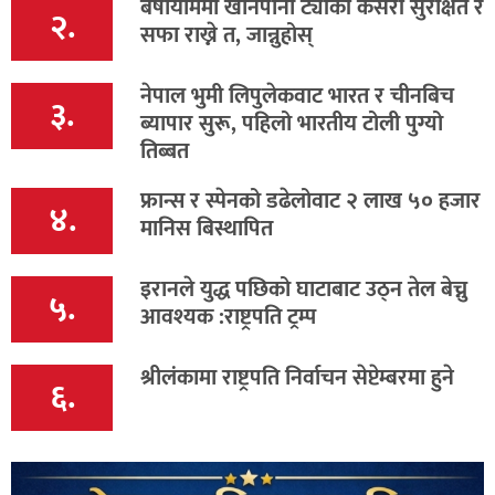
बर्षायाममा खानेपानी ट्यांकी कसरी सुरक्षित र
२.
सफा राख्ने त, जान्नुहोस्
नेपाल भुमी लिपुलेकवाट भारत र चीनबिच
३.
ब्यापार सुरू, पहिलो भारतीय टोली पुग्यो
तिब्बत
फ्रान्स र स्पेनको डढेलोवाट २ लाख ५० हजार
४.
मानिस बिस्थापित
इरानले युद्ध पछिको घाटाबाट उठ्न तेल बेच्नु
५.
आवश्यक :राष्ट्रपति ट्रम्प
श्रीलंकामा राष्ट्रपति निर्वाचन सेप्टेम्बरमा हुने
६.