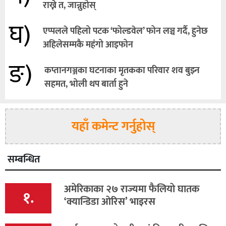
राख्ने त, जान्नुहोस्
घ)
एप्पलले पहिलो पटक ‘फोल्डवेल’ फोन लञ्च गर्दै, हुनेछ
अहिलेसम्मकै महंगो आइफोन
ङ)
कप्तानगञ्जका घटनाका मृतकका परिवार शव बुझ्न
सहमत, भोली थप बार्ता हुने
यहाँ कमेन्ट गर्नुहोस्
सम्बन्धित
अमेरिकाका २७ राज्यमा फैलियाे घातक
१.
‘क्यान्डिडा ओरिस’ भाइरस