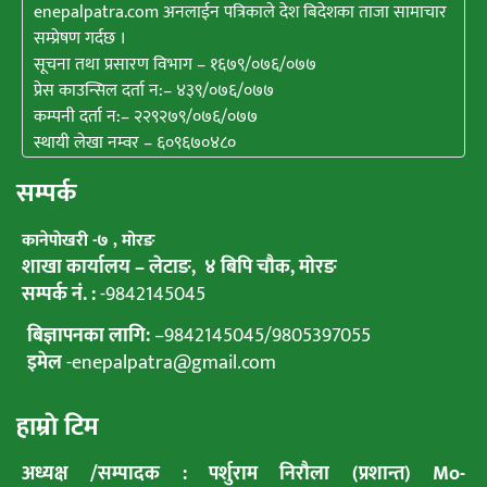
enepalpatra.com अनलाईन पत्रिकाले देश बिदेशका ताजा सामाचार
सम्प्रेषण गर्दछ ।
सूचना तथा प्रसारण विभाग – १६७९/०७६/०७७
प्रेस काउन्सिल दर्ता न:– ४३९/०७६/०७७
कम्पनी दर्ता न:– २२९२७९/०७६/०७७
स्थायी लेखा नम्वर – ६०९६७०४८०
सम्पर्क
कानेपाेखरी -७ , मोरङ
शाखा कार्यालय – लेटाङ, ४ बिपि चाैक, माेरङ
सम्पर्क नं. :
-9842145045
बिज्ञापनका लागि:
–
9842145045
/
9805397055
इमेल
-enepalpatra@gmail.com
हाम्राे टिम
अध्यक्ष /सम्पादक : पर्शुराम निराैला (प्रशान्त) Mo-