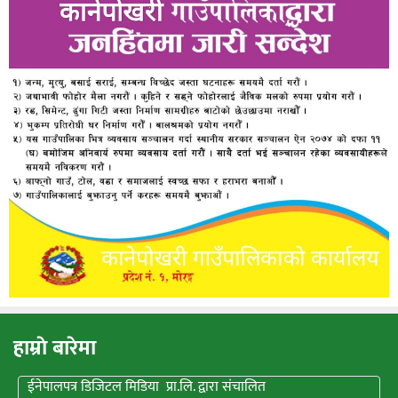
हाम्राे बारेमा
ईनेपालपत्र डिजिटल मिडिया प्रा.लि. द्वारा संचालित