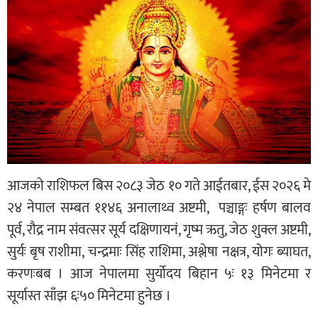
आजको राशिफल बिस २०८३ जेठ १० गते आईतबार, ईस २०२६ मे
२४ नेपाल सम्बत ११४६ अनालाथ्व अष्टमी, पञ्चाङ्गः हर्षण बालव
पूर्व, रौद्र नाम संवत्सर सूर्य दक्षिणायनं, गृष्म ऋतु, जेठ शुक्ल अष्टमी,
सुर्यः बृष राशीमा, चन्द्रमाः सिंह राशिमा, अश्लेषा नक्षत्र, योगः ब्याघत,
करणःबब । आज नेपालमा सुर्योदय बिहान ५ः १३ मिनेटमा र
सूर्यास्त साँझ ६ः५० मिनेटमा हुनेछ ।