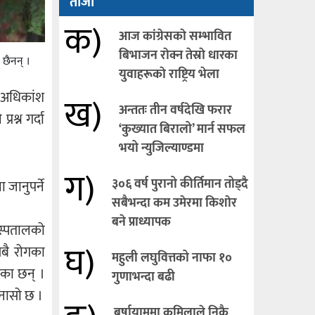
ताजा
क)
आज कांग्रेसकाे सम्भावित
बिभाजन राेक्न तेस्राे धारका
छैनन् ।
युवाहरूकाे राष्ट्रिय भेला
 अधिकांश
ख)
अन्ततः तीन वर्षदेखि फरार
श्न गर्दा
‘कुख्यात बिरालो’ मार्न सफल
भयो न्युजिल्याण्डमा
ग)
३०६ वर्ष पुरानो कीर्तिमान तोड्दै
जानुपर्ने
सबैभन्दा कम उमेरमा किशाेर
बने प्राध्यापक
अस्पतालको
घ)
सबै रोगका
महुली लघुवित्तको नाफा १०
एका छन् ।
गुणाभन्दा बढी
ुनासो छ ।
बर्षायाममा कमिलाले निकै