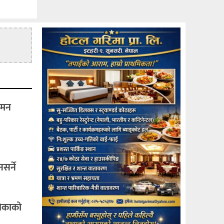
गमन
सर्ने
िकाको