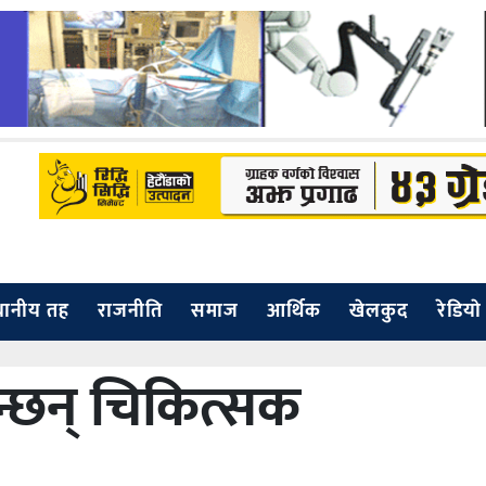
थानीय तह
राजनीति
समाज
आर्थिक
खेलकुद
रेडियाे
न्छन् चिकित्सक