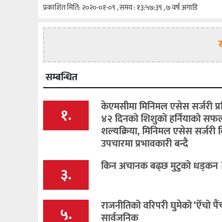
प्रकाशित मिति: २०२०-०१-०९ , समय : १३:५७:३९ , ७ वर्ष अगाडि
सम्बन्धित
केएमसीमा मिनिमल एसेस सर्जरी प्
१.
४२ दिनको शिशुको हर्नियाको सफल
शल्यक्रिया, मिनिमल एसेस सर्जरी 
उपचारमा प्रभावकारी बन्दै
किन अचानक बढ्छ मुटुको धड्कन 
३.
राजनीतिको वरिपरी घुमेको ‘ऐंचो पैंचो
५.
सार्वजनिक