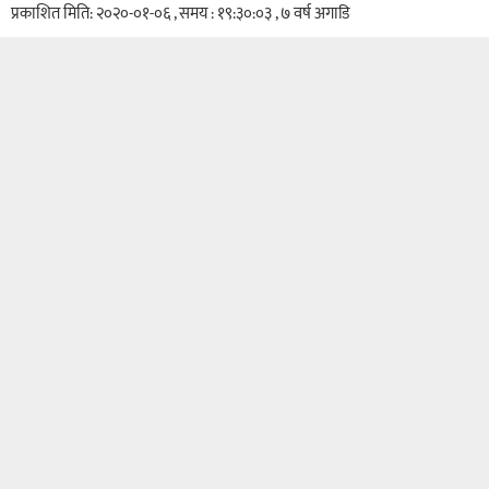
प्रकाशित मिति: २०२०-०१-०६ , समय : १९:३०:०३ , ७ वर्ष अगाडि