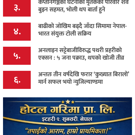
कप्तानगञ्जका घटनाका मृतकका परिवार शव
३.
बुझ्न सहमत, भोली थप बार्ता हुने
बाढीको जोखिम बढ्दै जाँदा सिमामा नेपाल-
४.
भारत संयुक्त टोली सक्रिय
अनलाइन सट्टेबाजीविरुद्ध पथरी प्रहरीको
५.
एक्सन : ५ जना पक्राउ, थपको खोजी तीव्र
अन्ततः तीन वर्षदेखि फरार ‘कुख्यात बिरालो’
६.
मार्न सफल भयो न्युजिल्याण्डमा