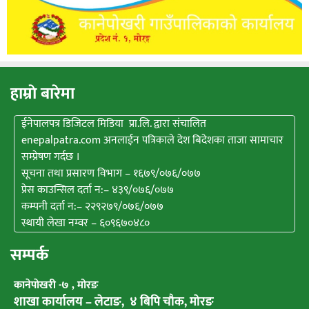
हाम्राे बारेमा
ईनेपालपत्र डिजिटल मिडिया प्रा.लि. द्वारा संचालित
enepalpatra.com अनलाईन पत्रिकाले देश बिदेशका ताजा सामाचार
सम्प्रेषण गर्दछ ।
सूचना तथा प्रसारण विभाग – १६७९/०७६/०७७
प्रेस काउन्सिल दर्ता न:– ४३९/०७६/०७७
कम्पनी दर्ता न:– २२९२७९/०७६/०७७
स्थायी लेखा नम्वर – ६०९६७०४८०
सम्पर्क
कानेपाेखरी -७ , मोरङ
शाखा कार्यालय – लेटाङ, ४ बिपि चाैक, माेरङ