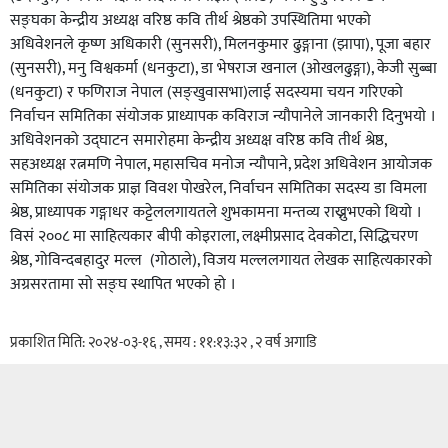
सङ्घका केन्द्रीय अध्यक्ष वरिष्ठ कवि तीर्थ श्रेष्ठको उपस्थितिमा भएको
अधिवेशनले कृष्ण अधिकारी (सुनसरी), मिलनकुमार ढुङ्गाना (झापा), पूजा बहार
(सुनसरी), मनु विश्वकर्मा (धनकुटा), डा भेषराज खनाल (ओखलढुङ्गा), केजी सुब्बा
(धनकुटा) र फणिराज नेपाल (सङ्खुवासभा)लाई सदस्यमा चयन गरिएको
निर्वाचन समितिका संयोजक प्राध्यापक कविराज न्यौपानेले जानकारी दिनुभयो ।
अधिवेशनको उद्घाटन समारोहमा केन्द्रीय अध्यक्ष वरिष्ठ कवि तीर्थ श्रेष्ठ,
सहअध्यक्ष रत्नमणि नेपाल, महासचिव मनोज न्यौपाने, प्रदेश अधिवेशन आयोजक
समितिका संयोजक प्राज्ञ विवश पोखरेल, निर्वाचन समितिका सदस्य डा विमला
श्रेष्ठ, प्राध्यापक गङ्गाधर कट्टेललगायतले शुभकामना मन्तव्य राख्नुभएको थियो ।
विसं २००८ मा साहित्यकार बीपी कोइराला, लक्ष्मीप्रसाद देवकोटा, सिद्धिचरण
श्रेष्ठ, गोविन्दबहादुर मल्ल (गोठाले), विजय मल्ललगायत लेखक साहित्यकारको
अग्रसरतामा सो सङ्घ स्थापित भएको हो ।
प्रकाशित मिति: २०२४-०३-१६ , समय : ११:१३:३२ , २ वर्ष अगाडि