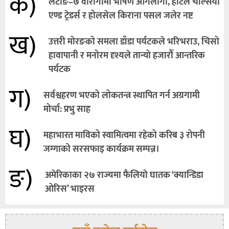
क)
लेटाङ–७ वारांगीमा भीषण आगलागी, होटल चेल्सिया
एण्ड ट्रेडर्स र होलसेल किराना पसल जलेर नष्ट
ख)
उत्तरी मोरङको समला डाँडा पर्यटकले भरिभराउ, चिसो
हावापानी र मनोरम दृश्यले तान्यो हजारौँ आन्तरिक
पर्यटक
ग)
सर्वश्वहरण भएको लोकतन्त्र स्थापित गर्न अग्रगामी
मोर्चा: प्रभु साह
घ)
महाभारत माविको स्वामित्वमा रहेको करिब ३ रोपनी
जग्गाको सरसफाइ कार्यक्रम सम्पन्न।
ङ)
अमेरिकाका २७ राज्यमा फैलियाे घातक ‘क्यान्डिडा
ओरिस’ भाइरस