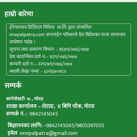
हाम्राे बारेमा
ईनेपालपत्र डिजिटल मिडिया प्रा.लि. द्वारा संचालित
enepalpatra.com अनलाईन पत्रिकाले देश बिदेशका ताजा सामाचार
सम्प्रेषण गर्दछ ।
सूचना तथा प्रसारण विभाग – १६७९/०७६/०७७
प्रेस काउन्सिल दर्ता न:– ४३९/०७६/०७७
कम्पनी दर्ता न:– २२९२७९/०७६/०७७
स्थायी लेखा नम्वर – ६०९६७०४८०
सम्पर्क
कानेपाेखरी -७ , मोरङ
शाखा कार्यालय – लेटाङ, ४ बिपि चाैक, माेरङ
सम्पर्क नं. :
-9842145045
बिज्ञापनका लागि:
–
9842145045
/
9805397055
इमेल
-enepalpatra@gmail.com