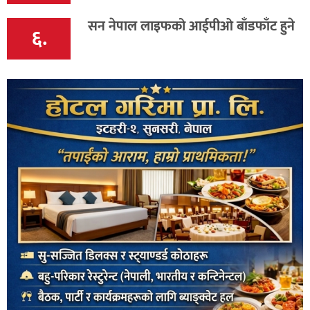
सन नेपाल लाइफको आईपीओ बाँडफाँट हुने
६.