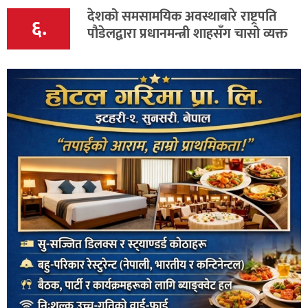
देशको समसामयिक अवस्थाबारे राष्ट्रपति
६.
पौडेलद्वारा प्रधानमन्त्री शाहसँग चासो व्यक्त