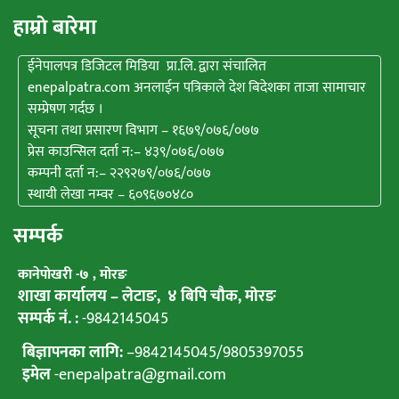
हाम्राे बारेमा
ईनेपालपत्र डिजिटल मिडिया प्रा.लि. द्वारा संचालित
enepalpatra.com अनलाईन पत्रिकाले देश बिदेशका ताजा सामाचार
सम्प्रेषण गर्दछ ।
सूचना तथा प्रसारण विभाग – १६७९/०७६/०७७
प्रेस काउन्सिल दर्ता न:– ४३९/०७६/०७७
कम्पनी दर्ता न:– २२९२७९/०७६/०७७
स्थायी लेखा नम्वर – ६०९६७०४८०
सम्पर्क
कानेपाेखरी -७ , मोरङ
शाखा कार्यालय – लेटाङ, ४ बिपि चाैक, माेरङ
सम्पर्क नं. :
-9842145045
बिज्ञापनका लागि:
–
9842145045
/
9805397055
इमेल
-enepalpatra@gmail.com