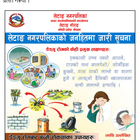
प्रेरित ग¥यो ।