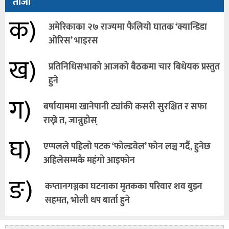
ताजा
क)
अमेरिकाका २७ राज्यमा फैलियाे घातक ‘क्यान्डिडा
ओरिस’ भाइरस
ख)
प्रतिनिधिसभाको आजको बैठकमा चार बिधेयक प्रस्तुत
हुने
ग)
बर्षायाममा खानेपानी ट्यांकी कसरी सुरक्षित र सफा
राख्ने त, जान्नुहोस्
घ)
एप्पलले पहिलो पटक ‘फोल्डवेल’ फोन लञ्च गर्दै, हुनेछ
अहिलेसम्मकै महंगो आइफोन
ङ)
कप्तानगञ्जका घटनाका मृतकका परिवार शव बुझ्न
सहमत, भोली थप बार्ता हुने