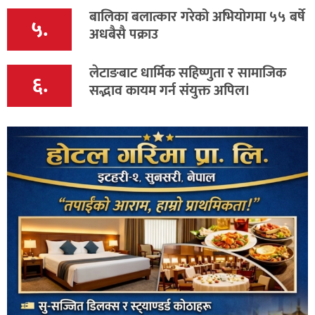
बालिका बलात्कार गरेको अभियोगमा ५५ बर्षे
५.
अधबैसै पक्राउ
लेटाङबाट धार्मिक सहिष्णुता र सामाजिक
६.
सद्भाव कायम गर्न संयुक्त अपिल।