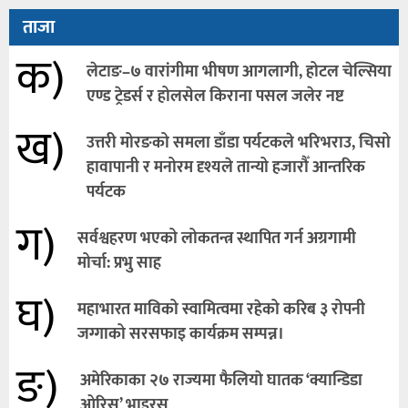
ताजा
क)
लेटाङ–७ वारांगीमा भीषण आगलागी, होटल चेल्सिया
एण्ड ट्रेडर्स र होलसेल किराना पसल जलेर नष्ट
ख)
उत्तरी मोरङको समला डाँडा पर्यटकले भरिभराउ, चिसो
हावापानी र मनोरम दृश्यले तान्यो हजारौँ आन्तरिक
पर्यटक
ग)
सर्वश्वहरण भएको लोकतन्त्र स्थापित गर्न अग्रगामी
मोर्चा: प्रभु साह
घ)
महाभारत माविको स्वामित्वमा रहेको करिब ३ रोपनी
जग्गाको सरसफाइ कार्यक्रम सम्पन्न।
ङ)
अमेरिकाका २७ राज्यमा फैलियाे घातक ‘क्यान्डिडा
ओरिस’ भाइरस