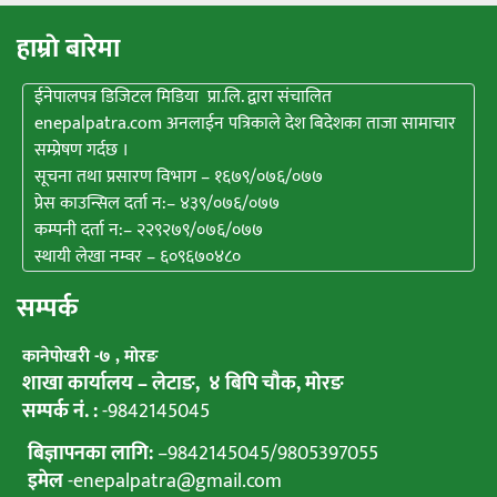
हाम्राे बारेमा
ईनेपालपत्र डिजिटल मिडिया प्रा.लि. द्वारा संचालित
enepalpatra.com अनलाईन पत्रिकाले देश बिदेशका ताजा सामाचार
सम्प्रेषण गर्दछ ।
सूचना तथा प्रसारण विभाग – १६७९/०७६/०७७
प्रेस काउन्सिल दर्ता न:– ४३९/०७६/०७७
कम्पनी दर्ता न:– २२९२७९/०७६/०७७
स्थायी लेखा नम्वर – ६०९६७०४८०
सम्पर्क
कानेपाेखरी -७ , मोरङ
शाखा कार्यालय – लेटाङ, ४ बिपि चाैक, माेरङ
सम्पर्क नं. :
-9842145045
बिज्ञापनका लागि:
–
9842145045
/
9805397055
इमेल
-enepalpatra@gmail.com