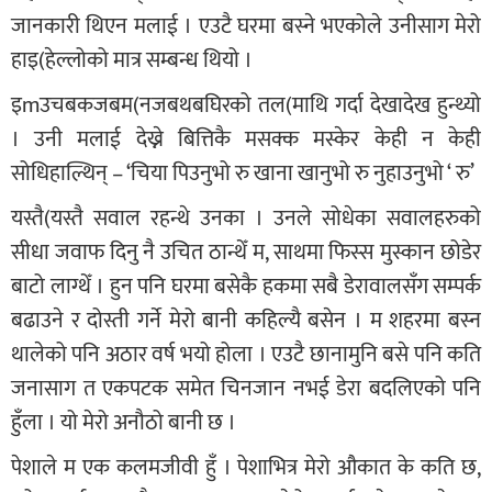
जानकारी थिएन मलाई । एउटै घरमा बस्ने भएकोले उनीसाग मेरो
हाइ(हेल्लोको मात्र सम्बन्ध थियो ।
इmउचबकजबम(नजबथबघिरको तल(माथि गर्दा देखादेख हुन्थ्यो
। उनी मलाई देख्ने बित्तिकै मसक्क मस्केर केही न केही
सोधिहाल्थिन् – ‘चिया पिउनुभो रु खाना खानुभो रु नुहाउनुभो ‘ रु’
यस्तै(यस्तै सवाल रहन्थे उनका । उनले सोधेका सवालहरुको
सीधा जवाफ दिनु नै उचित ठान्थेँ म, साथमा फिस्स मुस्कान छोडेर
बाटो लाग्थेँ । हुन पनि घरमा बसेकै हकमा सबै डेरावालसँग सम्पर्क
बढाउने र दोस्ती गर्ने मेरो बानी कहिल्यै बसेन । म शहरमा बस्न
थालेको पनि अठार वर्ष भयो होला । एउटै छानामुनि बसे पनि कति
जनासाग त एकपटक समेत चिनजान नभई डेरा बदलिएको पनि
हुँला । यो मेरो अनौठो बानी छ ।
पेशाले म एक कलमजीवी हुँ । पेशाभित्र मेरो औकात के कति छ,