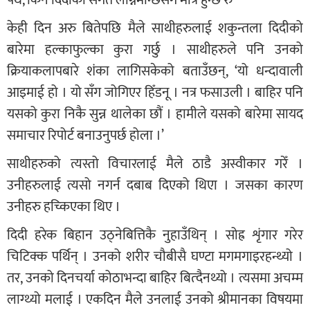
पर्थेँ, किन दिदीको संगत लोग्नेमान्छेसँग मात्र हुन्छ रु
केही दिन अरु बितेपछि मैले साथीहरुलाई शकुन्तला दिदीको
बारेमा हल्काफुल्का कुरा गर्छु । साथीहरुले पनि उनको
क्रियाकलापबारे शंका लागिसकेको बताउँछन्, ‘यो धन्दावाली
आइमाई हो । यो सँग जोगिएर हिँडनू । नत्र फसाउली । बाहिर पनि
यसको कुरा निकै सुन्न थालेका छौं । हामीले यसको बारेमा सायद
समाचार रिपोर्ट बनाउनुपर्छ होला ।’
साथीहरुको त्यस्तो विचारलाई मैले ठाडै अस्वीकार गरेँ ।
उनीहरुलाई त्यसो नगर्न दबाब दिएको थिएा । जसका कारण
उनीहरु हच्किएका थिए ।
दिदी हरेक बिहान उठ्नेबित्तिकै नुहाउँथिन् । सोह्र शृंगार गरेर
चिटिक्क पर्थिन् । उनको शरीर चौबीसै घण्टा मगमगाइरहन्थ्यो ।
तर, उनको दिनचर्या कोठाभन्दा बाहिर बित्दैनथ्यो । त्यसमा अचम्म
लाग्थ्यो मलाई । एकदिन मैले उनलाई उनको श्रीमानका विषयमा