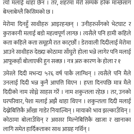
त्यो मलाई थाहा छैन । तर, शहरमा मेरो सम्पर्क हरेक मान्छेसाग
बेग्लाबेग्लै किसिमको छ ।
मेरोमा दिनहुँ साथीहरु आइरहन्छन् । उनीहरुसँगको भेटघाट र
कुराकानी मलाई बडो महत्वपूर्ण लाग्छ । त्यसैले पनि हामी कहिले
कता कहिले कता समूहमै रात काट्छौं । डेरावाली दिदीलाई मेरोमा
आउने साथीहरु देख्दा कोठामा साँघुरो होला भन्ने लागेर पनि मलाई
आफूकहाँ बोलाएकी हुन सक्छ । नत्र अरु कारण के होला र १
उमेरले दिदी मभन्दा ५र६ वर्ष पाकै लाग्थिन् । त्यसैले पनि मैले
उनलाई दिदी भन्न कुनै आपत्ति थिएन । हप्ता दिनपछि मात्र मैले
दिदीको नाम सोध्ने साहस गरेँ । नाम शकुन्तला रहेछ । तर, उनको
घरपरिवार, पेशा मलाई अझै थाहा थिएन । शकुन्तला दिदी मलाई
देख्नेबित्तिकै आँखा गाडेर नियाल्थिन् । मायाको भाव झल्काउँथिन् ।
कोठामा बोलाउँथिन् र अवसर मिल्नेबित्तिकै खाजा र खानाका
लागि समेत हार्दिकताका साथ आग्रह गर्थिन् ।