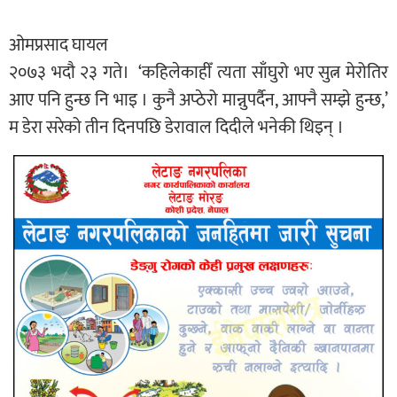
ओमप्रसाद घायल
२०७३ भदौ २३ गते। ‘कहिलेकाहीँ त्यता साँघुरो भए सुत्न मेरोतिर
आए पनि हुन्छ नि भाइ । कुनै अप्ठेरो मान्नुपर्दैन, आफ्नै सम्झे हुन्छ,’
म डेरा सरेको तीन दिनपछि डेरावाल दिदीले भनेकी थिइन् ।