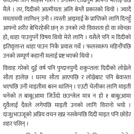
कोठामा जाने साहस गरिनँ । उनीसँग टाढिनुमै आफ्नो भलाइ देखेँ
मैले । तर, दिदीको आत्मीयता अलि बेग्लै प्रकारको थियो । ज्यादै
ममतामयी लाग्थिन् उनी । त्यस्ती आइमाई के प्राप्तिको लागि दिनहुँ
आफ्नो शरीर बेचिरहेकी छन् रु उनको त्यो विवशता हो वा स्वेच्छा
हो, थाहा पाउनुपर्ने विषय थियो मेरो लागि । यसैले पनि म दिदीको
इतिवृत्तान्त थाहा पाउन निकै प्रयास गर्थें । फलस्वरूप महिनौंपछि
उनको सम्पूर्ण कहानी मलाई प्रष्ट भएको थियो ।
विवाह गरेको दुई वर्ष पनि पुग्दानपुग्दै शकुन्तला दिदीको लोग्नेले
सौता हालेछ । घरमा सौता आएपछि र लोग्नेबाट पनि बेवास्ता
भएपछि उनी माइतीमा बस्न थालिन् । एउटी चेलीका लागि माइती
भनेको त बाबु(आमा जिउँदो छउन्जेल मात्र न हो १ बाबु(आमा
दुवैलाई दैवले लगेपछि माइती उनको लागि विरानो भयो ।
दाजु(भाउजूको अप्रिय वचन खप्न नसकेपछि दिदी माइत पनि छोडेर
शहर पसिन् ।