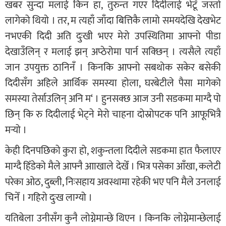
खबर सुन्दा मलाई किन हा, तुरुन्त गएर दिदीलाई भेटूँ जस्तो
लागेको थियो । तर, म त्यहाँ जाँदा बित्तिकै लामो समयदेखि देखभेट
नभएकी दिदी अति दुःखी भएर मेरो उपस्थितिमा आफ्नो पीडा
देखाउँलिन् र मलाई झन् अप्ठेरोमा पार्न सक्छिन् । त्यसैले त्यहाँ
जान उपयुक्त ठानिनँ । किनकि आफ्नो सबथोक सकेर बसेकी
दिदीसँग अहिले आर्थिक समस्या होला, घरबेटीले पैसा मागेको
समस्या तेर्साउलिन् अनि म‘ । हुनसक्छ आज उनी सडकमा माग्दै पो
छिन् कि रु दिदीलाई भेट्ने मेरो चाहना दोस्रोपटक पनि आफूभित्रै
मर्‍यो ।
केही दिनपछिको कुरा हो, शकुन्तला दिदीले सडकमा हात फैलाएर
माग्दै हिँडेको मैले आफ्नै आाखाले देखेँ । भित्र पसेका आँखा, कलेटी
परेका ओठ, दुब्ली, निःसहाय अवस्थामा रहेकी भए पनि मैले उनलाई
चिनेँ । गहिरो दुःख लाग्यो ।
यतिबेला उनीसँग कुनै लोग्नेमान्छे थिएन । किनकि लोग्नेमान्छेलाई