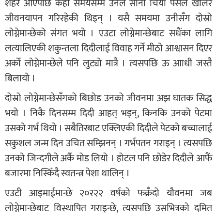
शहर आएपछि केही समयसम्म उनले सानो चिया पसल खोलेर
जीवनयापन गरिरहेकी थिइन् । यसै समयमा उनीसँग दोस्रो
लोग्नेमान्छेको संगत भयो । एउटा लोग्नेमान्छेबाट सधैंका लागि
लत्यालिएकी शकुन्तला दिदीलाई विवाह गर्ने मीठो आश्वासन दिएर
अर्को लोग्नेमान्छेले पनि लुट्यो मात्रै । त्यसपछि ऊ आाधी जस्तै
बिलायो ।
दोस्रो लोग्नेमान्छेसँगको बिछोड उनको जीवनमा अझ घातक सिद्ध
भयो । निकै दिनसम्म दिदी आहत् भइन्, किनकि उनको पेटमा
उसको गर्भ थियो । सबैतिरबाट एक्लिएकी दिदीले पेटको बच्चालाई
सकुशल जन्म दिन उचित सम्झिनन् । गर्भपतन गराइन् । त्यसपछि
उनको जिन्दगीले अर्कै मोड लियो । होटल पनि छोडेर दिदीले आफैं
बजारमा निस्किँदै स्वतन्त्र पेशा थालिन् ।
एउटी आइमाईमान्छे २०र२२ वर्षको फक्रँदो यौवनमा जब
लोग्नेमान्छेबाट विस्थापित गराइन्छे, त्यसपछि उसभित्रको दमित