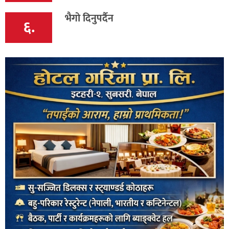
भैगो दिनुपर्दैन
६.