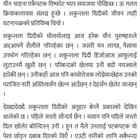
यौन चाहना एकैपटक विष्फोट भएर समाजमा पोखिन्छ । ऊ गलत
क्रियाकलापमा संलग्न हुन्छे । शकुन्तला दिदीको जीवन त्यही
घटनाचक्रको प्रतिविम्ब थियो ।
शकुन्तला दिदीको मोलमोलाइ आज हरेक यौन पुरुषहरुले
आ(आफ्नै शैलीले गरिरहेका छन् । जसरी मन लाग्छ, पैसामा
उपभोग गरिरहेका छन् । शकुन्तला दिदी हिजोआज आफूलाई
लुटाउनमै खुशी छन् । परिबन्दको खेलमा उनी बडो नमज्जाले
हारेकी छन् । उनीकहाँ आज पनि कामोत्तेजक लोग्नेमान्छेहरु उनको
पराजित नारी अस्तित्वसँग खेल्न आउँछन् र देहसँग खेलेर जान्छन्
।
देख्दादेख्दै शकुन्तला दिदीको अनुहार बेग्लै प्रकारको देखिन
थालेको छ । पहिले जस्तो सौन्दर्य छैन । मसाग पनि पहिले जस्तो
दिल खोलेर बोल्दिनन् उनी । हुन त मैले उनलाई पटकपटक यो
पेशा छोड्न दबाब दिएको थिएँ । एउटी नारीको लागि सबैभन्दा