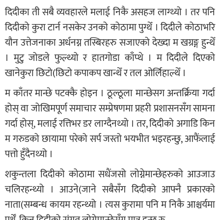
दिदीका ती सबै व्यवहारले मलाई निकै असहज लाग्थ्यो । तर पनि
दिदीको कुरा टार्न नसकेर उनको कोठामा पुग्थेँ । दिदीले कोठाभरि
यौन उत्तेजनाका अर्धनग्न तस्बिरहरु सजाएको देख्दा म खग्रङ्ग हुन्थेँ
। मुटु जोडले फुल्थ्यो र हातगोडा काँप्थे । म दिदीले दिएको
खानेकुरा छिटो(छिटो कपाकप खान्थेँ र तल ओर्लिहाल्थेँ ।
म काँतर मान्छे पटक्कै होइन । ठूल्ठूला मान्छेसग अन्तर्क्रिया गर्दा
होस् वा जोखिमपूर्ण समाचार सम्प्रेषणमा प्रहरी प्रशासनसँग सामना
गर्दा होस्, मलाई रत्तिभर डर लाग्दैनथ्यो । तर, दिदीको अगाडि किन
म गरुडको छायामा परेको सर्प जस्तो भयभीत भइरहन्छु, आफैंलाई
पत्तो हुँदैनथ्यो ।
शकुन्तला दिदीको कोठामा सधैंजसो लोग्नेमान्छेहरुको आउजाउ
चलिरहन्थ्यो । आउने(जाने सबैसँग दिदीको आफ्नै प्रकारको
नाता(सम्बन्ध कायम रहन्थ्यो । त्यस कुरामा पनि म निकै आश्चर्यमा