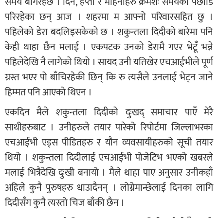
समय बगिरहेछ । दिन, हप्ता र महिनाहरु क्रमशः समयको पछाडि
परिरहेका छन् आज । शहरमा म आफ्नो परिवारसहित छु ।
पहिलेको डेरा बदलिइसकेको छ । शकुन्तला दिदीको बारेमा पनि
केही थाहा छैन मलाई । एकपटक उनको डेरामै गएर भेटूँ भन्ने
पहिलेदेखि नै लागेको थियो । सायद उनी यतिखेर एचआईभीले पूर्ण
ग्रस्त भएर पो बाँचिरहेकी छिन् कि रु त्यसैले उनलाई भेट्न जाने
हिम्मत पनि आएको थिएन ।
एकदिन मैले शकुन्तला दिदीको दुःखद् समाचार पाएँ मेरै
साथीहरुबाट । उनीहरुले तयार पारेको रिपोर्टमा जिल्लाभरका
एचआईभी एड्स पीडितहरु र यौन व्यवसायीहरुको सूची तयार
थियो । शकुन्तला दिदीलाई एचआईभी पोजेटिभ भएको खबरले
मलाई भित्रैदेखि दुःखी बनायो । मैले थाहा पाए अनुसार उनीकहाँ
अहिले कुनै पुरुषहरु धाउादैनन् । लोग्नेमान्छेलाई दिनका लागि
दिदीसँग कुनै त्यस्तो चिज बाँकी छैन ।