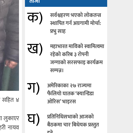
ताजा
क)
सर्वश्वहरण भएको लोकतन्त्र
स्थापित गर्न अग्रगामी मोर्चा:
प्रभु साह
ख)
महाभारत माविको स्वामित्वमा
रहेको करिब ३ रोपनी
जग्गाको सरसफाइ कार्यक्रम
सम्पन्न।
ग)
अमेरिकाका २७ राज्यमा
फैलियाे घातक ‘क्यान्डिडा
ध सहित ४
ओरिस’ भाइरस
घ)
प्रतिनिधिसभाको आजको
मा लुकाएर
बैठकमा चार बिधेयक प्रस्तुत
रहरी नायव