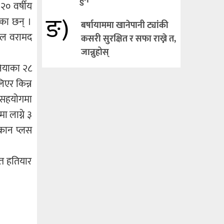
हुने
२० वर्षीय
ङ)
ेका छन् ।
बर्षायाममा खानेपानी ट्यांकी
ोतल वरामद
कसरी सुरक्षित र सफा राख्ने त,
जान्नुहोस्
नियाका २८
िएर किन्न
ो सहयोगमा
ा लाग्ने ३
्रान प्लस
ात हतियार