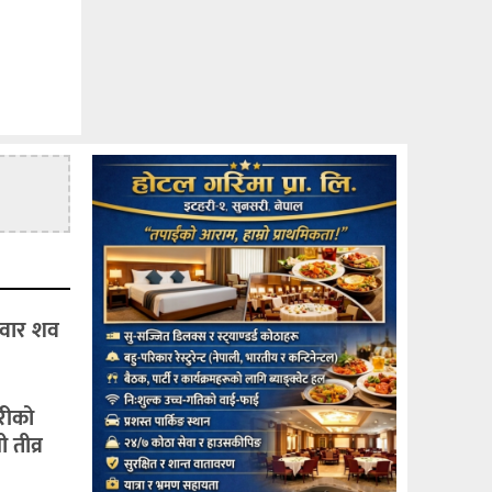
िवार शव
हरीको
 तीव्र