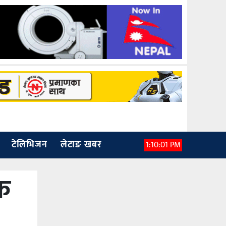
टेलिभिजन
लेटाङ खबर
1:10:03 PM
क