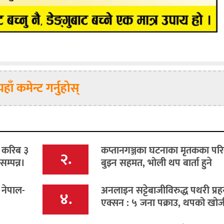
यहाँ कमेन्ट गर्नुहोस्
ो करिब ३
कप्तानगञ्जका घटनाका मृतकका पर
२.
म्पन्न।
बुझ्न सहमत, भोली थप बार्ता हुने
 नेपाल-
अनलाइन सट्टेबाजीविरुद्ध पथरी प्र
४.
एक्सन : ५ जना पक्राउ, थपको खोजी