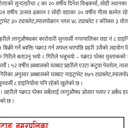
ोरङको सुन्दरहरैचा ८ का २० वर्षीय दिनेश विश्वकर्मा, सोही स्थानका 
२१ वर्षीय उत्सव ढकाल र सोही वडाका २० वर्षीय गौरव बस्नेत रह
्राभेट ३० ट्याब्लेट,स्पासपोक्रान प्लस ४८ ट्याब्लेट र कोरेक्स ३ व
प्रहरीले लागुऔषधका कारोवारी सुनवर्सी नगरपालिका वडा नं ८ डाइ
 बिक्री गर्ने ब्यक्ति पक्राउ गर्न सफल भएपछि प्रहरी उसैको सहयोग ल
षक गिरीले बताउनु भयो । गिरीले भन्नुभयो – पक्राउ परेका मुस्ताकक
ौं । ५२ वर्षीय अब्वासको घरबाट प्रहरीले एउटा कटुवा पेस्तोल, त्यसम
िरीका अनुसार अब्बासको घरबाट नाइट्राभेट १७५ ट्याब्लेट,स्पासपोक
नवर्सी ८ डाइनियाँमा पनि रहेको खुलेको छ ।
् । प्रहरीले पक्राउ परेका सबैलाई लागुऔषध ओसार पसार र अबैध ह
ेको छ ।