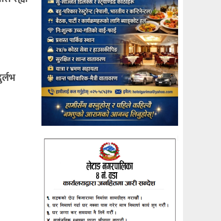
ुर्लभ