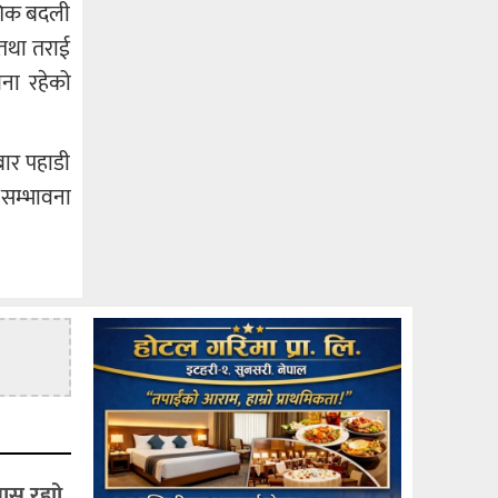
ंशिक बदली
तथा तराई
वना रहेको
ार पहाडी
 सम्भावना
वास रह्यो