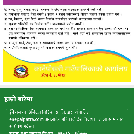
हाम्राे बारेमा
ईनेपालपत्र डिजिटल मिडिया प्रा.लि. द्वारा संचालित
enepalpatra.com अनलाईन पत्रिकाले देश बिदेशका ताजा सामाचार
सम्प्रेषण गर्दछ ।
सूचना तथा प्रसारण विभाग – १६७९/०७६/०७७