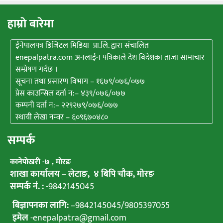
हाम्राे बारेमा
ईनेपालपत्र डिजिटल मिडिया प्रा.लि. द्वारा संचालित
enepalpatra.com अनलाईन पत्रिकाले देश बिदेशका ताजा सामाचार
सम्प्रेषण गर्दछ ।
सूचना तथा प्रसारण विभाग – १६७९/०७६/०७७
प्रेस काउन्सिल दर्ता न:– ४३९/०७६/०७७
कम्पनी दर्ता न:– २२९२७९/०७६/०७७
स्थायी लेखा नम्वर – ६०९६७०४८०
सम्पर्क
कानेपाेखरी -७ , मोरङ
शाखा कार्यालय – लेटाङ, ४ बिपि चाैक, माेरङ
सम्पर्क नं. :
-9842145045
बिज्ञापनका लागि:
–
9842145045
/
9805397055
इमेल
-enepalpatra@gmail.com