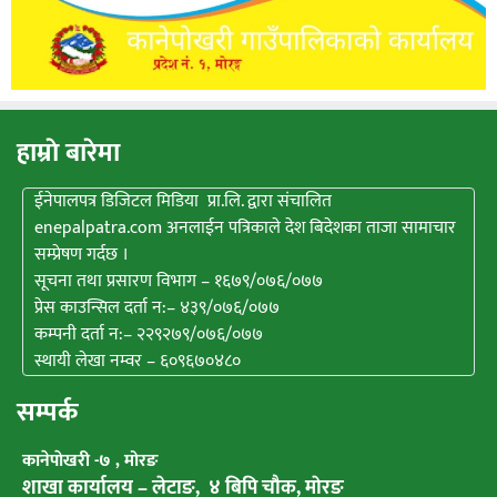
हाम्राे बारेमा
ईनेपालपत्र डिजिटल मिडिया प्रा.लि. द्वारा संचालित
enepalpatra.com अनलाईन पत्रिकाले देश बिदेशका ताजा सामाचार
सम्प्रेषण गर्दछ ।
सूचना तथा प्रसारण विभाग – १६७९/०७६/०७७
प्रेस काउन्सिल दर्ता न:– ४३९/०७६/०७७
कम्पनी दर्ता न:– २२९२७९/०७६/०७७
स्थायी लेखा नम्वर – ६०९६७०४८०
सम्पर्क
कानेपाेखरी -७ , मोरङ
शाखा कार्यालय – लेटाङ, ४ बिपि चाैक, माेरङ