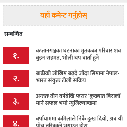
यहाँ कमेन्ट गर्नुहोस्
सम्बन्धित
कप्तानगञ्जका घटनाका मृतकका परिवार शव
१.
बुझ्न सहमत, भोली थप बार्ता हुने
बाढीको जोखिम बढ्दै जाँदा सिमामा नेपाल-
२.
भारत संयुक्त टोली सक्रिय
अन्ततः तीन वर्षदेखि फरार ‘कुख्यात बिरालो’
३.
मार्न सफल भयो न्युजिल्याण्डमा
बर्षायाममा कमिलाले निकै दुःख दियो, अब यी
४.
पाँच तरिकाले भगाउनु होस्