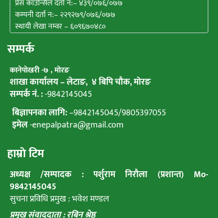
प्रेस काउन्सिल दर्ता न:– ४३९/०७६/०७७
कम्पनी दर्ता न:– २२९२७९/०७६/०७७
स्थायी लेखा नम्वर – ६०९६७०४८०
सम्पर्क
कानेपाेखरी -७ , मोरङ
शाखा कार्यालय – लेटाङ, ४ बिपि चाैक, माेरङ
सम्पर्क नं. :
-9842145045
बिज्ञापनका लागि:
–
9842145045
/
9805397055
इमेल
-enepalpatra@gmail.com
हाम्राे टिम
अध्यक्ष /सम्पादक : पर्शुराम निराैला (प्रशान्त) Mo-
9842145045
सुचना प्रविधि प्रमुख : भवेश मण्डल
प्रमुख संवाददाता : रबिन श्रेष्ठ