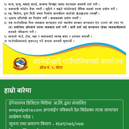
हाम्राे बारेमा
ईनेपालपत्र डिजिटल मिडिया प्रा.लि. द्वारा संचालित
enepalpatra.com अनलाईन पत्रिकाले देश बिदेशका ताजा सामाचार
सम्प्रेषण गर्दछ ।
सूचना तथा प्रसारण विभाग – १६७९/०७६/०७७