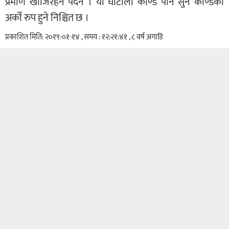
प्रमाण खोजिरहन पर्दैन । यो घोटाला काण्ड पनि सुन काण्डको
अर्को रुप हुने निश्चित छ ।
प्रकाशित मिति: २०१९-०१-१४ , समय : १२:२१:४१ , ८ वर्ष अगाडि