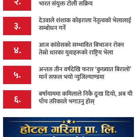
२.
भारत संयुक्त टोली सक्रिय
देउवाले शंशाक कोइराला नेतृत्वको भेलालाई
३.
सम्बोधन गर्ने
आज कांग्रेसकाे सम्भावित बिभाजन राेक्न
४.
तेस्राे धारका युवाहरूकाे राष्ट्रिय भेला
अन्ततः तीन वर्षदेखि फरार ‘कुख्यात बिरालो’
५.
मार्न सफल भयो न्युजिल्याण्डमा
बर्षायाममा कमिलाले निकै दुःख दियो, अब यी
६.
पाँच तरिकाले भगाउनु होस्