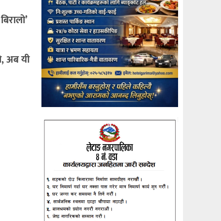
 बिरालो’
ो, अब यी