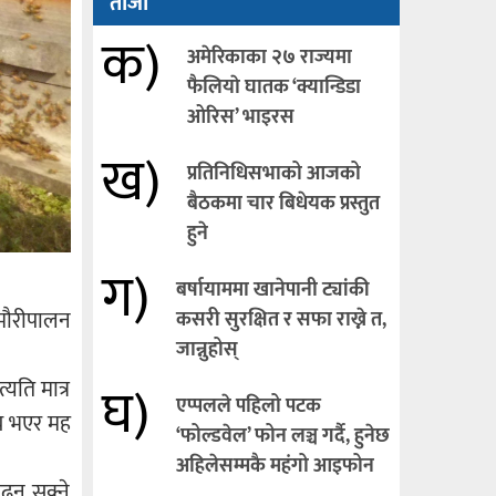
ताजा
क)
अमेरिकाका २७ राज्यमा
फैलियाे घातक ‘क्यान्डिडा
ओरिस’ भाइरस
ख)
प्रतिनिधिसभाको आजको
बैठकमा चार बिधेयक प्रस्तुत
हुने
ग)
बर्षायाममा खानेपानी ट्यांकी
 मौरीपालन
कसरी सुरक्षित र सफा राख्ने त,
जान्नुहोस्
घ)
यति मात्र
एप्पलले पहिलो पटक
रिय भएर मह
‘फोल्डवेल’ फोन लञ्च गर्दै, हुनेछ
अहिलेसम्मकै महंगो आइफोन
ढ्न सक्ने