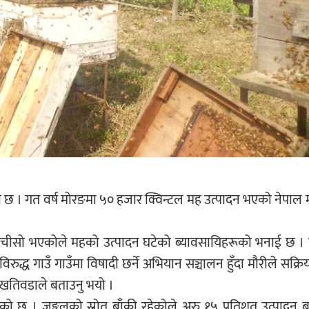
ेको छ । गत वर्ष मोरङमा ५० हजार क्विन्टल मह उत्पादन भएको नेपाल
िक चीसो भएकोले महको उत्पादन घटेको ब्यावसायिहरूको भनाई छ । त्
प विरुद्ध गाउँ गाउँमा विषादी छर्ने अभियान सञ्चालन हुँदा मौरीले सक्
 खतिवडाले बताउनु भयो ।
टेको छ । जङ्गलको स्रोत बाँकी रहेकोले अरु १५ प्रतिशत उत्पादन ब