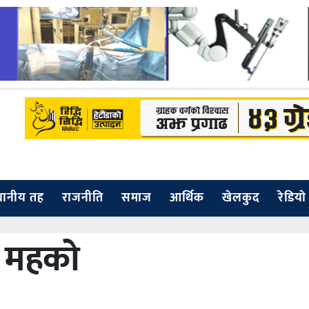
थानीय तह
राजनीति
समाज
आर्थिक
खेलकुद
रेडियाे
ो महको