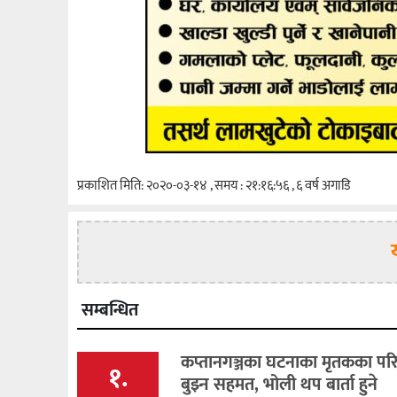
प्रकाशित मिति: २०२०-०३-१४ , समय : २१:१६:५६ , ६ वर्ष अगाडि
सम्बन्धित
कप्तानगञ्जका घटनाका मृतकका पर
१.
बुझ्न सहमत, भोली थप बार्ता हुने