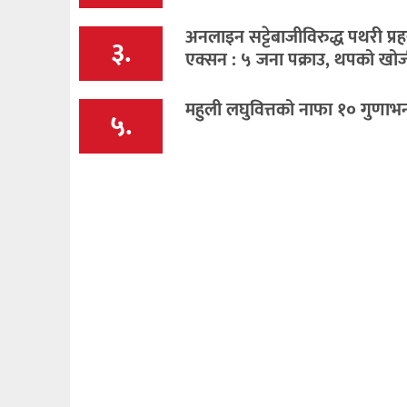
अनलाइन सट्टेबाजीविरुद्ध पथरी प्र
३.
एक्सन : ५ जना पक्राउ, थपको खोजी
महुली लघुवित्तको नाफा १० गुणाभन
५.