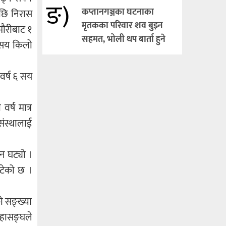
ङ)
कप्तानगञ्जका घटनाका
पछि निरास
मृतकका परिवार शव बुझ्न
मौरीबाट १
सहमत, भोली थप बार्ता हुने
१ सय किलो
वर्ष ६ सय
र्ष मात्र
ंस्थालाई
न घट्यो ।
घटेको छ ।
ो सङ्ख्या
हासङ्घले