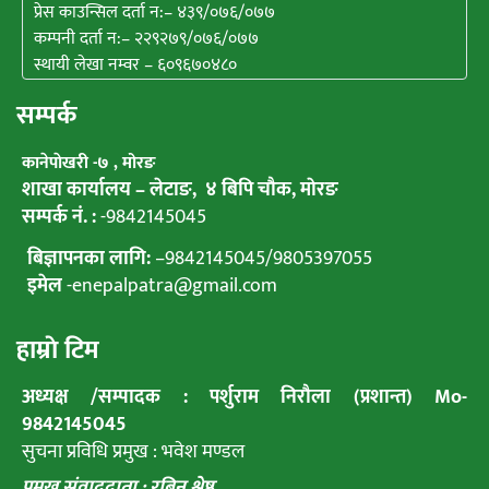
प्रेस काउन्सिल दर्ता न:– ४३९/०७६/०७७
कम्पनी दर्ता न:– २२९२७९/०७६/०७७
स्थायी लेखा नम्वर – ६०९६७०४८०
सम्पर्क
कानेपाेखरी -७ , मोरङ
शाखा कार्यालय – लेटाङ, ४ बिपि चाैक, माेरङ
सम्पर्क नं. :
-9842145045
बिज्ञापनका लागि:
–
9842145045
/
9805397055
इमेल
-enepalpatra@gmail.com
हाम्राे टिम
अध्यक्ष /सम्पादक : पर्शुराम निराैला (प्रशान्त) Mo-
9842145045
सुचना प्रविधि प्रमुख : भवेश मण्डल
प्रमुख संवाददाता : रबिन श्रेष्ठ