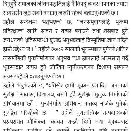
दिनुहुँदै समाजको जीवनपद्धतिलाई नै विपद् व्यवस्थापनको तयारी
र त्यससँग जुध्न सक्ने बनाउनु जरुरी रहेको बताउनुभएको छ ।
उहाँले सन्देशमा भन्नुभएको छ, “जनसमुदायलाई भूकम्प
प्रतिरक्षाका लागि सजग र तत्पर बनाउने तथा यसबाट हुने
जनधनको क्षतिसम्बन्धी दुःखद अनुभवलाई विस्मृतिमा जान नदिने
हाम्रो उद्देश्य छ । ” उहाँले २०७२ सालको भूकम्पबाट पुगेको क्षति र
त्यसपछिको पुनःनिर्माणका अनुभव तथा ज्ञानलाई आत्मसात् गर्दै
भूकम्पबाट उत्पन्न हुने जोखिम न्यूनीकरणका दिशामा सरकार
अग्रसर रहेको बताउनुभएको छ ।
उहाँले भन्नुभएको छ, “यतिखेर हामी भूकम्प प्रभावित जनताका
सुरक्षित आवास, विद्यालय, बस्ती हुँदै सुरक्षित मुलुक निर्माणको
अभियानमा छौँ । पुनःनिर्माण अभियान गन्तव्य नजिकै पुगेको
सुसङ्केत गरिरहेको छ । ” उहाँले पुरातात्विक सम्पदाहरूको
परम्परागत मौलिकता कायम राख्दै दिगो तथा भूकम्पबाट
अधिकतम सुरक्षित हुने तवरले पुनःनिर्माण अघि बढाएको