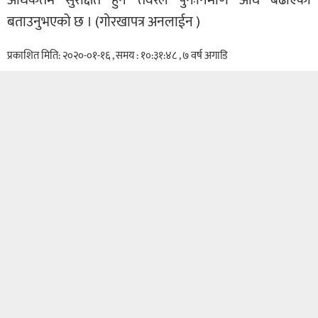
बताउनुभएको छ । (गाेरखापत्र अनलाईन )
प्रकाशित मिति: २०२०-०१-१६ , समय : १०:३१:४८ , ७ वर्ष अगाडि