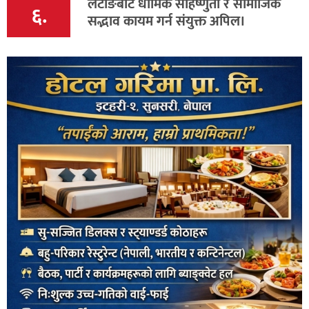
लेटाङबाट धार्मिक सहिष्णुता र सामाजिक
६.
सद्भाव कायम गर्न संयुक्त अपिल।