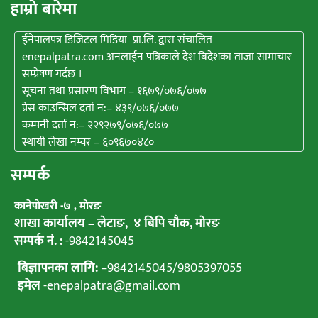
हाम्राे बारेमा
ईनेपालपत्र डिजिटल मिडिया प्रा.लि. द्वारा संचालित
enepalpatra.com अनलाईन पत्रिकाले देश बिदेशका ताजा सामाचार
सम्प्रेषण गर्दछ ।
सूचना तथा प्रसारण विभाग – १६७९/०७६/०७७
प्रेस काउन्सिल दर्ता न:– ४३९/०७६/०७७
कम्पनी दर्ता न:– २२९२७९/०७६/०७७
स्थायी लेखा नम्वर – ६०९६७०४८०
सम्पर्क
कानेपाेखरी -७ , मोरङ
शाखा कार्यालय – लेटाङ, ४ बिपि चाैक, माेरङ
सम्पर्क नं. :
-9842145045
बिज्ञापनका लागि:
–
9842145045
/
9805397055
इमेल
-enepalpatra@gmail.com