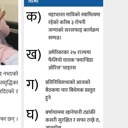
ताजा
क)
महाभारत माविको स्वामित्वमा
रहेको करिब ३ रोपनी
जग्गाको सरसफाइ कार्यक्रम
सम्पन्न।
ख)
अमेरिकाका २७ राज्यमा
फैलियाे घातक ‘क्यान्डिडा
ओरिस’ भाइरस
म्भव नभएको
ग)
समृद्धिका
प्रतिनिधिसभाको आजको
बैठकमा चार बिधेयक प्रस्तुत
ो नदिएको र
हुने
घ)
बर्षायाममा खानेपानी ट्यांकी
एका छन् ।
कसरी सुरक्षित र सफा राख्ने त,