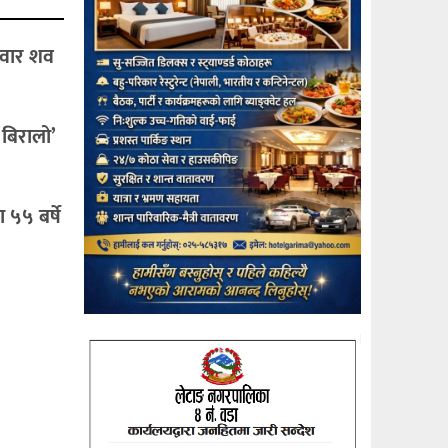
िवार शव
 बिरालो’
५५ बर्षे