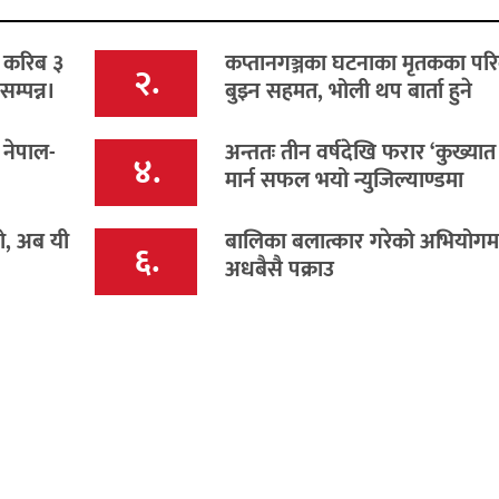
ो करिब ३
कप्तानगञ्जका घटनाका मृतकका पर
२.
म्पन्न।
बुझ्न सहमत, भोली थप बार्ता हुने
 नेपाल-
अन्ततः तीन वर्षदेखि फरार ‘कुख्यात
४.
मार्न सफल भयो न्युजिल्याण्डमा
यो, अब यी
बालिका बलात्कार गरेको अभियोगमा 
६.
अधबैसै पक्राउ