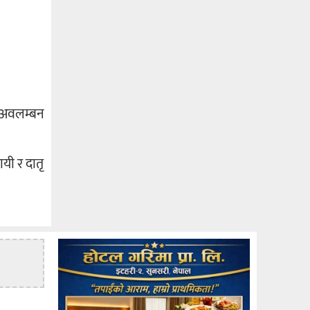
ले अवलम्बन
ायी र दातृ