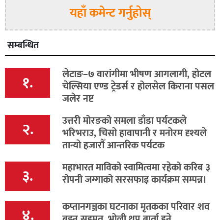
यहाँ कमेन्ट गर्नुहोस्
सम्बन्धित
लेटाङ–७ वारांगीमा भीषण आगलागी, होटल
१.
चेल्सिया एण्ड ट्रेडर्स र होलसेल किराना पसल
जलेर नष्ट
उत्तरी मोरङको समला डाँडा पर्यटकले
२.
भरिभराउ, चिसो हावापानी र मनोरम दृश्यले
तान्यो हजारौँ आन्तरिक पर्यटक
महाभारत माविको स्वामित्वमा रहेको करिब ३
३.
रोपनी जग्गाको सरसफाइ कार्यक्रम सम्पन्न।
कप्तानगञ्जका घटनाका मृतकका परिवार शव
४.
बुझ्न सहमत, भोली थप बार्ता हुने