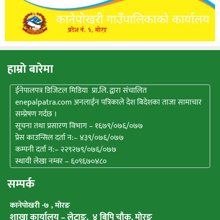
हाम्राे बारेमा
ईनेपालपत्र डिजिटल मिडिया प्रा.लि. द्वारा संचालित
enepalpatra.com अनलाईन पत्रिकाले देश बिदेशका ताजा सामाचार
सम्प्रेषण गर्दछ ।
सूचना तथा प्रसारण विभाग – १६७९/०७६/०७७
प्रेस काउन्सिल दर्ता न:– ४३९/०७६/०७७
कम्पनी दर्ता न:– २२९२७९/०७६/०७७
स्थायी लेखा नम्वर – ६०९६७०४८०
सम्पर्क
कानेपाेखरी -७ , मोरङ
शाखा कार्यालय – लेटाङ, ४ बिपि चाैक, माेरङ