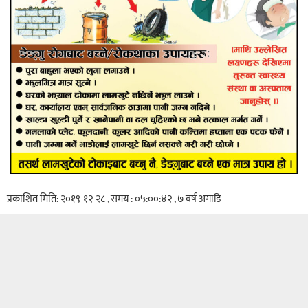
प्रकाशित मिति: २०१९-१२-२८ , समय : ०५:००:४२ , ७ वर्ष अगाडि