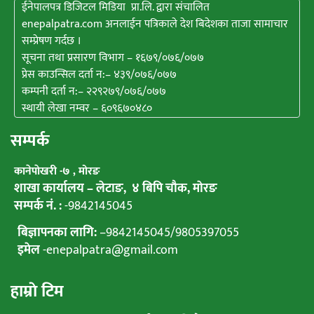
ईनेपालपत्र डिजिटल मिडिया प्रा.लि. द्वारा संचालित
enepalpatra.com अनलाईन पत्रिकाले देश बिदेशका ताजा सामाचार
सम्प्रेषण गर्दछ ।
सूचना तथा प्रसारण विभाग – १६७९/०७६/०७७
प्रेस काउन्सिल दर्ता न:– ४३९/०७६/०७७
कम्पनी दर्ता न:– २२९२७९/०७६/०७७
स्थायी लेखा नम्वर – ६०९६७०४८०
सम्पर्क
कानेपाेखरी -७ , मोरङ
शाखा कार्यालय – लेटाङ, ४ बिपि चाैक, माेरङ
सम्पर्क नं. :
-9842145045
बिज्ञापनका लागि:
–
9842145045
/
9805397055
इमेल
-enepalpatra@gmail.com
हाम्राे टिम