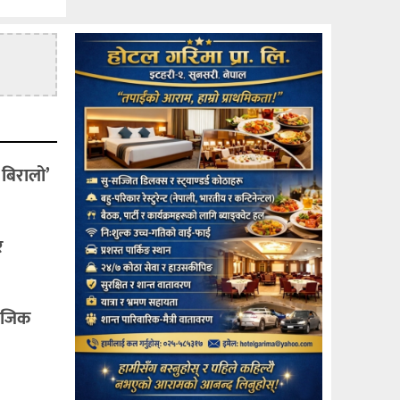
 बिरालो’
र
माजिक