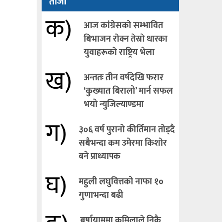
ताजा
क)
आज कांग्रेसकाे सम्भावित
बिभाजन राेक्न तेस्राे धारका
युवाहरूकाे राष्ट्रिय भेला
ख)
अन्ततः तीन वर्षदेखि फरार
‘कुख्यात बिरालो’ मार्न सफल
भयो न्युजिल्याण्डमा
ग)
३०६ वर्ष पुरानो कीर्तिमान तोड्दै
सबैभन्दा कम उमेरमा किशाेर
बने प्राध्यापक
घ)
महुली लघुवित्तको नाफा १०
गुणाभन्दा बढी
बर्षायाममा कमिलाले निकै