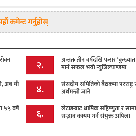
यहाँ कमेन्ट गर्नुहोस्
ाेक्न
अन्ततः तीन वर्षदेखि फरार ‘कुख्यात
२.
मार्न सफल भयो न्युजिल्याण्डमा
यो, अब यी
संसदीय समितिको बैठकमा परराष्ट्र 
४.
अर्थमन्त्री जाने
५५ बर्षे
लेटाङबाट धार्मिक सहिष्णुता र सा
६.
सद्भाव कायम गर्न संयुक्त अपिल।