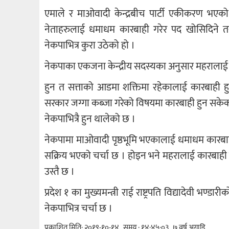
एमाले र माओवादी केन्द्रबीच पार्टी एकीकरण भएको 
नेताहरुलाई धमाधम कारबाही गरेर पद खोसिदिने तर, 
नेकपाभित्र कुरा उठेको हो ।
नेकपाका एकजना केन्द्रीय सदस्यका अनुसार महरालाई जस्
हुन त सत्ताको आडमा शक्तिमा रहेकालाई कारबाही हु
सरकार जग्गा कब्जा गरेको विषयमा कारबाही हुन सकेको 
नेकपाभित्रै हुन थालेको छ ।
नेकपामा माओवादी पृष्ठभूमि भएकालाई धमाधम कारबाह
सक्रिय भएको चर्चा छ । होइन भने महरालाई कारबाही ह
उस्तै छ ।
प्रदेश १ का मुख्यमन्त्री राई राष्ट्रपति विद्यादेवी भण्ड
नेकपाभित्र चर्चा छ ।
प्रकाशित मिति: २०१९-१०-१४ , समय : १४:४५:०३ , ७ वर्ष अगाडि