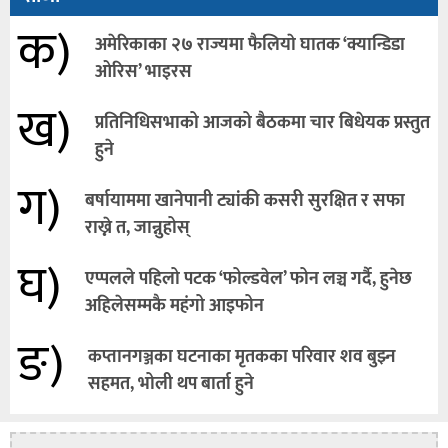
क)
अमेरिकाका २७ राज्यमा फैलियाे घातक ‘क्यान्डिडा
ओरिस’ भाइरस
ख)
प्रतिनिधिसभाको आजको बैठकमा चार बिधेयक प्रस्तुत
हुने
ग)
बर्षायाममा खानेपानी ट्यांकी कसरी सुरक्षित र सफा
राख्ने त, जान्नुहोस्
घ)
एप्पलले पहिलो पटक ‘फोल्डवेल’ फोन लञ्च गर्दै, हुनेछ
अहिलेसम्मकै महंगो आइफोन
ङ)
कप्तानगञ्जका घटनाका मृतकका परिवार शव बुझ्न
सहमत, भोली थप बार्ता हुने