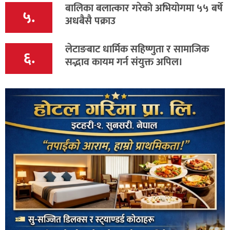
बालिका बलात्कार गरेको अभियोगमा ५५ बर्षे
५.
अधबैसै पक्राउ
लेटाङबाट धार्मिक सहिष्णुता र सामाजिक
६.
सद्भाव कायम गर्न संयुक्त अपिल।