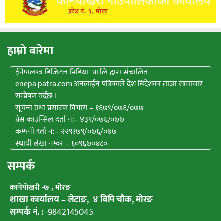
हाम्राे बारेमा
ईनेपालपत्र डिजिटल मिडिया प्रा.लि. द्वारा संचालित
enepalpatra.com अनलाईन पत्रिकाले देश बिदेशका ताजा सामाचार
सम्प्रेषण गर्दछ ।
सूचना तथा प्रसारण विभाग – १६७९/०७६/०७७
प्रेस काउन्सिल दर्ता न:– ४३९/०७६/०७७
कम्पनी दर्ता न:– २२९२७९/०७६/०७७
स्थायी लेखा नम्वर – ६०९६७०४८०
सम्पर्क
कानेपाेखरी -७ , मोरङ
शाखा कार्यालय – लेटाङ, ४ बिपि चाैक, माेरङ
सम्पर्क नं. :
-9842145045