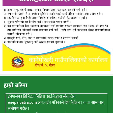
हाम्राे बारेमा
ईनेपालपत्र डिजिटल मिडिया प्रा.लि. द्वारा संचालित
enepalpatra.com अनलाईन पत्रिकाले देश बिदेशका ताजा सामाचार
सम्प्रेषण गर्दछ ।