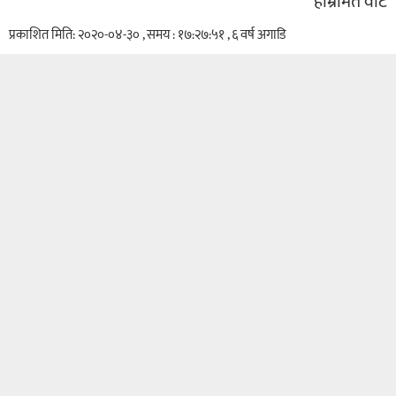
हाम्राेमत वाट
प्रकाशित मिति: २०२०-०४-३० , समय : १७:२७:५१ , ६ वर्ष अगाडि