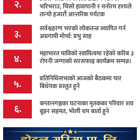
२.
भरिभराउ, चिसो हावापानी र मनोरम दृश्यले
तान्यो हजारौँ आन्तरिक पर्यटक
सर्वश्वहरण भएको लोकतन्त्र स्थापित गर्न
३.
अग्रगामी मोर्चा: प्रभु साह
महाभारत माविको स्वामित्वमा रहेको करिब ३
४.
रोपनी जग्गाको सरसफाइ कार्यक्रम सम्पन्न।
प्रतिनिधिसभाको आजको बैठकमा चार
५.
बिधेयक प्रस्तुत हुने
कप्तानगञ्जका घटनाका मृतकका परिवार शव
६.
बुझ्न सहमत, भोली थप बार्ता हुने