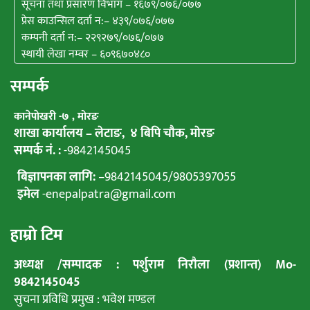
सूचना तथा प्रसारण विभाग – १६७९/०७६/०७७
प्रेस काउन्सिल दर्ता न:– ४३९/०७६/०७७
कम्पनी दर्ता न:– २२९२७९/०७६/०७७
स्थायी लेखा नम्वर – ६०९६७०४८०
सम्पर्क
कानेपाेखरी -७ , मोरङ
शाखा कार्यालय – लेटाङ, ४ बिपि चाैक, माेरङ
सम्पर्क नं. :
-9842145045
बिज्ञापनका लागि:
–
9842145045
/
9805397055
इमेल
-enepalpatra@gmail.com
हाम्राे टिम
अध्यक्ष /सम्पादक : पर्शुराम निराैला (प्रशान्त) Mo-
9842145045
सुचना प्रविधि प्रमुख : भवेश मण्डल