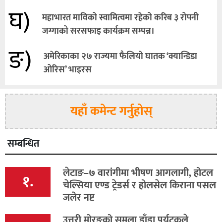
घ)
महाभारत माविको स्वामित्वमा रहेको करिब ३ रोपनी
जग्गाको सरसफाइ कार्यक्रम सम्पन्न।
ङ)
अमेरिकाका २७ राज्यमा फैलियाे घातक ‘क्यान्डिडा
ओरिस’ भाइरस
यहाँ कमेन्ट गर्नुहोस्
सम्बन्धित
लेटाङ–७ वारांगीमा भीषण आगलागी, होटल
१.
चेल्सिया एण्ड ट्रेडर्स र होलसेल किराना पसल
जलेर नष्ट
उत्तरी मोरङको समला डाँडा पर्यटकले