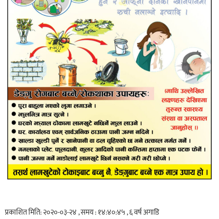
प्रकाशित मिति: २०२०-०३-२४ , समय : १४:४०:४५ , ६ वर्ष अगाडि