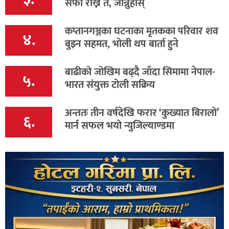
सफा राख्ने त, जान्नुहोस्
कप्तानगञ्जका घटनाका मृतकका परिवार शव
४.
बुझ्न सहमत, भोली थप बार्ता हुने
बाढीको जोखिम बढ्दै जाँदा सिमामा नेपाल-
५.
भारत संयुक्त टोली सक्रिय
अन्ततः तीन वर्षदेखि फरार ‘कुख्यात बिरालो’
६.
मार्न सफल भयो न्युजिल्याण्डमा