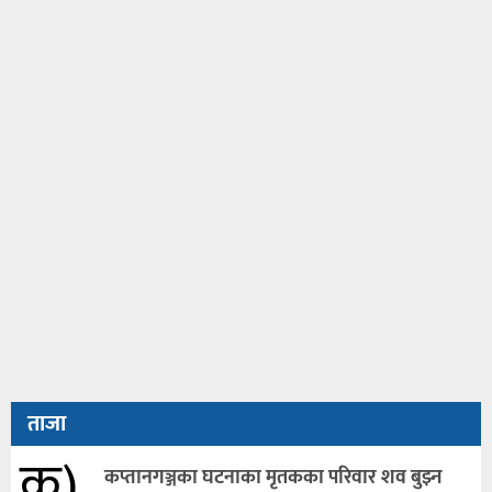
ताजा
क)
कप्तानगञ्जका घटनाका मृतकका परिवार शव बुझ्न