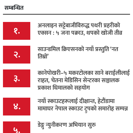
सम्बन्धित
अनलाइन सट्टेबाजीविरुद्ध पथरी प्रहरीको
१.
एक्सन : ५ जना पक्राउ, थपको खोजी तीव्र
साउन्डमिल क्रिएसनको नयाँ प्रस्तुति ‘नत
२.
तिम्रो’
कानेपोखरी–५ मकरटोलका साने बराईलीलाई
३.
राहत, चेतना मेडिसिन सेन्टरका सञ्चालक
प्रकाश धिमालको सहयोग
नयाँ स्काउटहरूलाई दीक्षान्त, हेटौंडामा
४.
मामाघर नेपाल स्काउट ट्रुपको समारोह सम्पन्न
डेङ्गु न्युनीकरण अभियान सुरु
५.