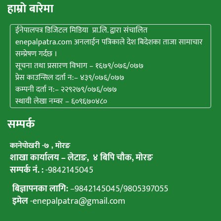
हाम्राे बारेमा
ईनेपालपत्र डिजिटल मिडिया प्रा.लि. द्वारा संचालित
enepalpatra.com अनलाईन पत्रिकाले देश बिदेशका ताजा सामाचार
सम्प्रेषण गर्दछ ।
सूचना तथा प्रसारण विभाग – १६७९/०७६/०७७
प्रेस काउन्सिल दर्ता न:– ४३९/०७६/०७७
कम्पनी दर्ता न:– २२९२७९/०७६/०७७
स्थायी लेखा नम्वर – ६०९६७०४८०
सम्पर्क
कानेपाेखरी -७ , मोरङ
शाखा कार्यालय – लेटाङ, ४ बिपि चाैक, माेरङ
सम्पर्क नं. :
-9842145045
बिज्ञापनका लागि:
–
9842145045
/
9805397055
इमेल
-enepalpatra@gmail.com