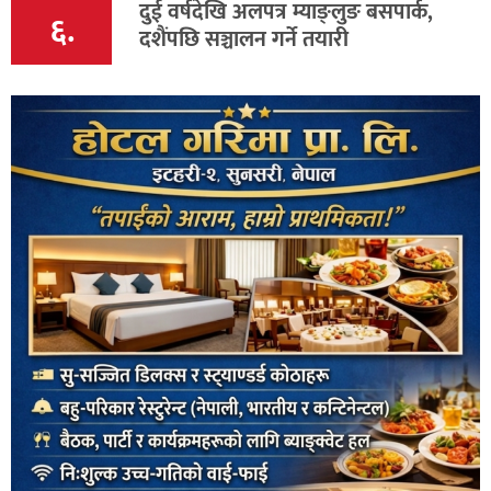
दुई वर्षदेखि अलपत्र म्याङ्लुङ बसपार्क,
६.
दशैंपछि सञ्चालन गर्ने तयारी