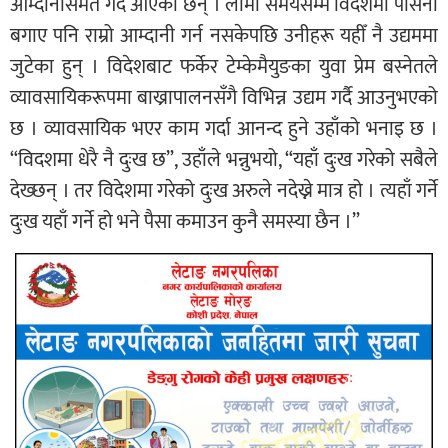
आम्दानीसमेत गर्दै आएका छन् । लामो समयसम्म विदेशमा पसिना
बगाए पनि राम्रो आम्दानी गर्न नसकेपछि उनीहरू यहीँ नै उद्यममा
जुटेका हुन् । विदेशबाट फर्केर टेम्केमैयुङका युवा प्रेम बस्नेतले
व्यावसायिकरूपमा बाख्रापालनसँगै विभिन्न उद्यम गर्दै आउनुभएको
छ । व्यावसायिक भएर काम गर्दा आनन्द हुने उहाँको भनाइ छ ।
“विदशमा धेरै नै दुःख छ”, उहाँले भन्नुभयो, “यहाँ दुःख गरेको सबैले
देख्छन् । तर विदेशमा गरेको दुःख अरुले नदेख्ने मात्र हो । त्यहाँ गर्ने
दुःख यहाँ गर्ने हो भने पैसा कमाउन कुनै समस्या छैन ।”