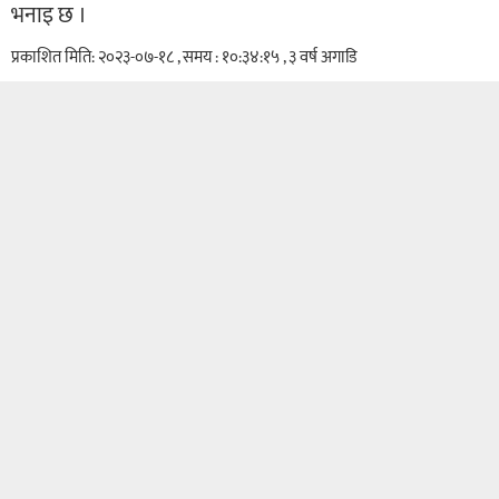
भनाइ छ ।
प्रकाशित मिति: २०२३-०७-१८ , समय : १०:३४:१५ , ३ वर्ष अगाडि