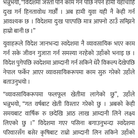
भन्नुभयो, “विदेशमा जस्तो पनि काम गर्न पछि नपर्ने हामी यहाँचाहिँ
दुःख गर्न हिनतावोध गर्छौँ । अब हामी युवा यही नै केही गर्न
आवश्यक छ । विदेशमा दुःख पाएपछि मात्र आफ्नो ठाउँ सम्झिने
हाम्रो बानी छ ।”
युवाहरूले विदेश जानभन्दा स्वदेशमा नै व्यावसायिक भएर काम
गर्न सके जीवन गुजारा गर्न समस्या नरहेको उहाँको भनाइ छ ।
विदेश पुगेपछि स्वदेशमा आम्दानी गर्न सकिने धेरै विकल्प देखेपछि
नेपाल फर्केर आएर व्यावसायिकरूपमा काम सुरु गरेको उहाँले
बताउनुभयो ।
“व्यावसायिकरूपमा फलफूल खेतीमा लागेको छु”, उहाँले
भन्नुभयो, “गत वर्षबाट खेती विस्तार गरेको छु । अबको केही
समयबाट वार्षिक रु छदेखि आठ लाख आम्दानी लिने लक्ष्य
लिएको छु ।” विदेशमा गएर पसिना बगाउनुभन्दा स्वदेशमा
परिवारसँग बसेर कृषिबाट राम्रो आम्दानी लिन सकिने उहाँको