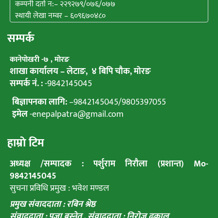
कम्पनी दर्ता न:– २२९२७९/०७६/०७७
स्थायी लेखा नम्वर – ६०९६७०४८०
सम्पर्क
कानेपाेखरी -७ , मोरङ
शाखा कार्यालय – लेटाङ, ४ बिपि चाैक, माेरङ
सम्पर्क नं. :
-9842145045
बिज्ञापनका लागि:
–
9842145045
/
9805397055
इमेल
-enepalpatra@gmail.com
हाम्राे टिम
अध्यक्ष /सम्पादक : पर्शुराम निराैला (प्रशान्त) Mo-
9842145045
सुचना प्रविधि प्रमुख : भवेश मण्डल
प्रमुख संवाददाता : रबिन श्रेष्ठ
संवाददाता : पूजा बस्नेत ,
संवाददाता : निराेज ढकाल